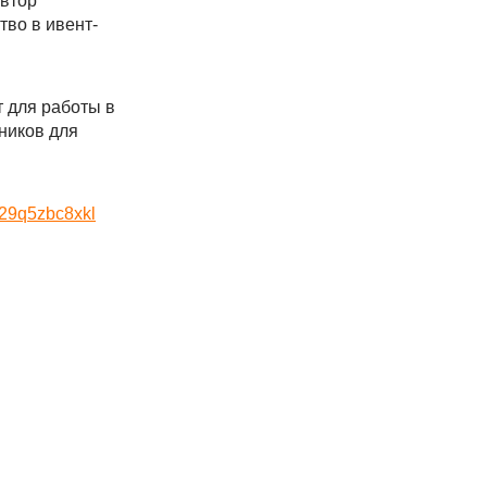
автор
тво в ивент-
 для работы в
кников для
o29q5zbc8xkl