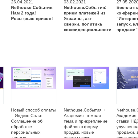
26.04.2021
03.02.2021
27.05.202
Nethouse.События.
Nethouse.События:
Бесплатн
Нам 2 года!
прием платежей из
конферен
Розыгрыш призов!
Украины, акт
"Интернет
сверки, политика
запуск, к
конфиденциальности
продажи"
Новый способ оплаты
Nethouse.События +
Nethouse.
– Яндекс Сплит.
Академия: темная
Академия:
Соглашение об
тема и прикрепление
ставки НД
обработке
файлов в форму
улучшенн
персональных
продаж, новые
продажи, 
данных.
пакеты услуг
сложности