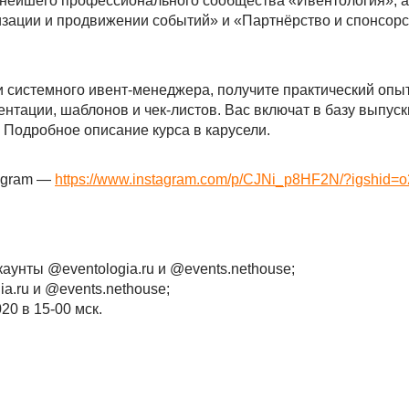
пнейшего профессионального сообщества «Ивентология», 
изации и продвижении событий» и «Партнёрство и спонсорс
 системного ивент-менеджера, получите практический опыт
ментации, шаблонов и чек-листов. Вас включат в базу выпус
Подробное описание курса в карусели.
tagram —
https://www.instagram.com/p/CJNi_p8HF2N/?igshid=
ккаунты @eventologia.ru и @events.nethouse;
a.ru и @events.nethouse;
0 в 15-00 мск.