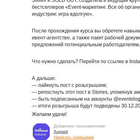
SMM» и SOLD OUT, создатель и ведущая кру
бестселлеров «Event-маркетинг. Все об орган
индустрии: игра вдолгую».
После прохождения курса вы обретете навыки
ивент-агентстве, а также пакет рабочей доку
предложений потенциальным работодателям. 
Что нужно сделать? Перейти по ссылке в Ins
А дальше:
— лайкнуть пост с розыгрышем;
— репостнуть этот пост в Stories, упомянув а
— быть подписанным на аккаунты @eventologi
— итоги розыгрыша будут подведены 30.12.202
Желаем удачи!
Добавлено пользователем:
Андрей
Написать сообщение