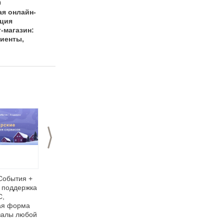
0
ая онлайн-
ция
-магазин:
лиенты,
>
События +
«За прошлый год
Nethouse.События:
 поддержка
организаторы
личный кабинет
С,
запустили с помощью
участников
ая форма
нашего билетного
залы любой
сервиса более
тысячи