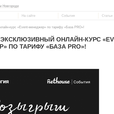
м Новгороде
нлайн-курс «Event-менеджер» по тарифу «База PRO»!
 ЭКСКЛЮЗИВНЫЙ ОНЛАЙН-КУРС «EV
» ПО ТАРИФУ «БАЗА PRO»!