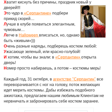
Х
ватит киснуть без причины, праздник новый у
дверей!!!
Э
то чудо в
«Серпантине»
подбери
прикид скорей…
Л
учше в клубе появиться элегантным,
чумовым…
Л
егче в
Halloween
вписаться, но, однако
быть «живым»)))
О
чень разные наряды, подберешь костюм любой:
У
жасающе зеленый, или красно-голубой!
И
хотим, чтобы вы знали: в
«Серпантин»
открыта
дверь!
Н
омер просто набираешь, а потом – костюмы мерь!
Каждый год, 31 октября, в
агентстве "Серпантин"
все
переворачивается с ног на голову, поток желающих
идет мерить костюмы. Дабы избежать подобного
ажиотажа, предлагаем нашим любимым Клиентам не
нервничать и забронировать себе костюм заранее.