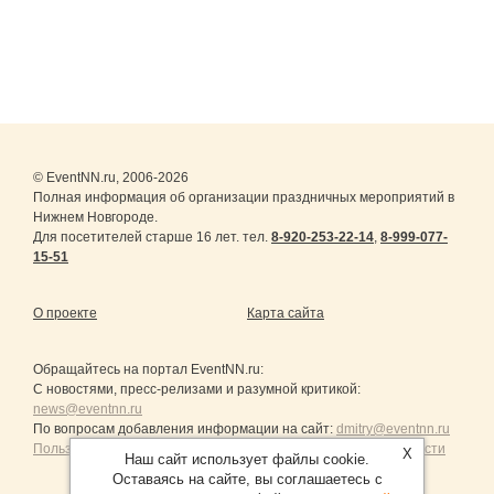
© EventNN.ru, 2006-2026
Полная информация об организации праздничных мероприятий в
Нижнем Новгороде.
Для посетителей старше 16 лет. тел.
8-920-253-22-14
,
8-999-077-
15-51
О проекте
Карта сайта
Обращайтесь на портал
EventNN.ru
:
С новостями, пресс-релизами и разумной критикой:
news@eventnn.ru
По вопросам добавления информации на сайт:
dmitry@eventnn.ru
Пользовательское Соглашение и политика конфиденциальности
X
Наш сайт использует файлы cookie.
Оставаясь на сайте, вы соглашаетесь с