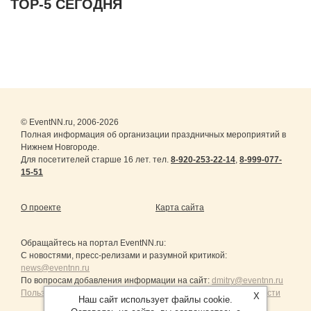
ТОР-5 СЕГОДНЯ
© EventNN.ru, 2006-2026
Полная информация об организации праздничных мероприятий в
Нижнем Новгороде.
Для посетителей старше 16 лет. тел.
8-920-253-22-14
,
8-999-077-
15-51
О проекте
Карта сайта
Обращайтесь на портал
EventNN.ru
:
С новостями, пресс-релизами и разумной критикой:
news@eventnn.ru
По вопросам добавления информации на сайт:
dmitry@eventnn.ru
Пользовательское Соглашение и политика конфиденциальности
X
Наш сайт использует файлы cookie.