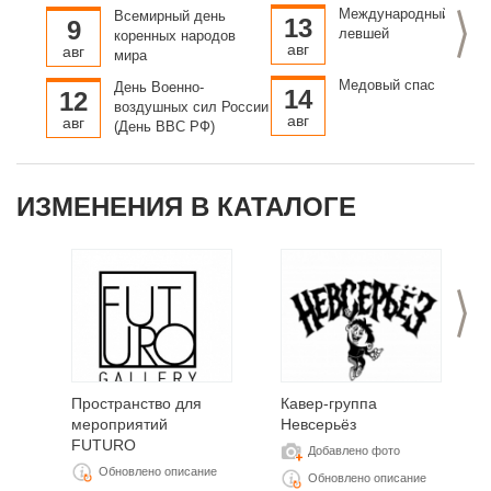
морской победы
Международный день
Всемирный день
>
русского флота под
13
9
левшей
коренных народов
командованием Петра
авг
авг
мира
Первого над шведами
у мыса Гангут
Медовый спас
День Военно-
14
12
воздушных сил России
авг
авг
(День ВВС РФ)
ИЗМЕНЕНИЯ В КАТАЛОГЕ
>
Пространство для
Кавер-группа
мероприятий
Невсерьёз
FUTURO
Добавлено фото
Обновлено описание
Обновлено описание