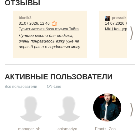
ОТЗЫВЫ
blonik3
pressdk1
31.07.2026, 12:46
14.07.2026, 01:42
Туристическая база отдыха Тайга
>
МКЦ Концертный з
Лучшее место для отдыха,
очень понравилось езжу уже не
первый раз и с гордостью могу
сказать то что турбаза очень
хорошая, там есть много
разных мест и ...
АКТИВНЫЕ ПОЛЬЗОВАТЕЛИ
Все пользователи
ON-Line
>
manager_sh...
anismariya...
Frantz_Zon...
bal