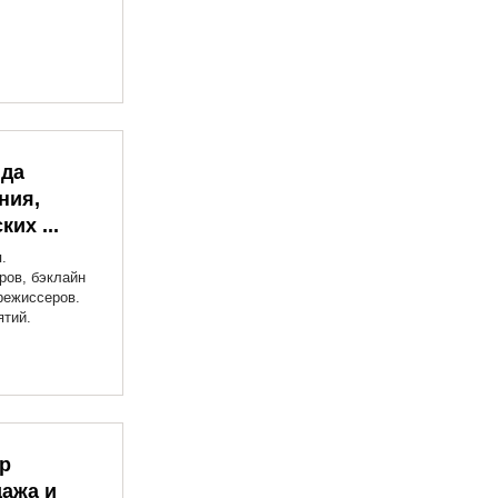
нда
ния,
их ...
.
ров, бэклайн
режиссеров.
ятий.
ер
дажа и