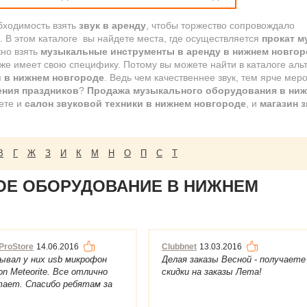
бходимость взять
звук в аренду
, чтобы торжество сопровождало
. В этом каталоге вы найдете места, где осуществляется
прокат м
жно взять
музыкальные инструменты в аренду в нижнем новгор
же имеет свою специфику. Потому вы можете найти в каталоге аль
 в нижнем новгороде
. Ведь чем качественнее звук, тем ярче мер
ения праздников
?
Продажа музыкального оборудования в ниж
дете и
салон звуковой техники в нижнем новгороде
, и
магазин 
В
Г
Ж
З
И
К
М
Н
О
П
С
Т
ОЕ ОБОРУДОВАНИЕ В НИЖНЕМ
ProStore
14.06.2016
Clubbnet
13.03.2016
ывал у них usb микрофон
Делая заказы Весной - получаете
n Meteorite. Все отлично
скидки на заказы Лета!
тает. Спасибо ребятам за
тивност...