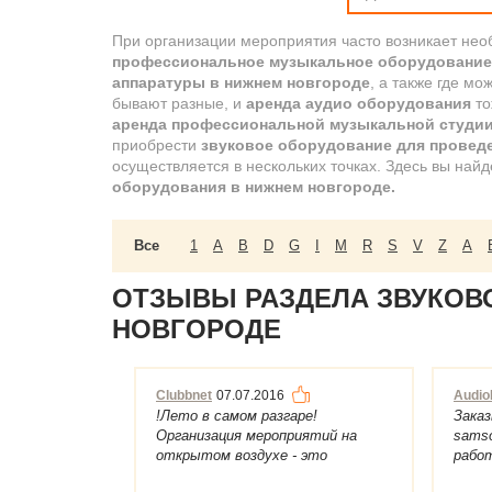
При организации мероприятия часто возникает нео
профессиональное музыкальное оборудование
аппаратуры в нижнем новгороде
, а также где мо
бывают разные, и
аренда аудио оборудования
то
аренда профессиональной музыкальной студии
приобрести
звуковое оборудование для провед
осуществляется в нескольких точках. Здесь вы най
оборудования в нижнем новгороде.
Все
1
A
B
D
G
I
M
R
S
V
Z
А
ОТЗЫВЫ РАЗДЕЛА ЗВУКОВ
НОВГОРОДЕ
Clubbnet
07.07.2016
Audio
!Лето в самом разгаре!
Заказ
Организация мероприятий на
samso
открытом воздухе - это
рабо
Выездные Регистрации Бракос...
опера