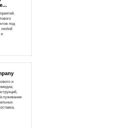
...
приятий.
тового
ктов под
м любой
 и
mpany
ового и
имедиа,
струкций,
обслуживание
ральных
оставка,