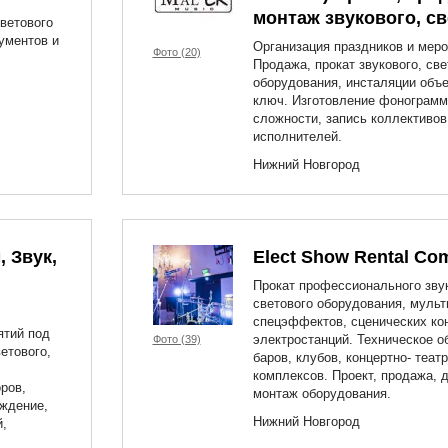
монтаж звукового, све
светового
ументов и
Организация праздников и меро
Фото (20)
Продажа, прокат звукового, све
оборудования, инсталяции объе
ключ. Изготовление фонограм
сложности, запись коллективов
исполнителей.
Нижний Новгород
, Звук,
Elect Show Rental Co
Прокат профессионального звук
светового оборудования, мульт
спецэффектов, сценических кон
ятий под
электростанций. Техническое 
Фото (39)
ветового,
баров, клубов, концертно- теат
комплексов. Проект, продажа, д
ров,
монтаж оборудования.
ждение,
Нижний Новгород
й,