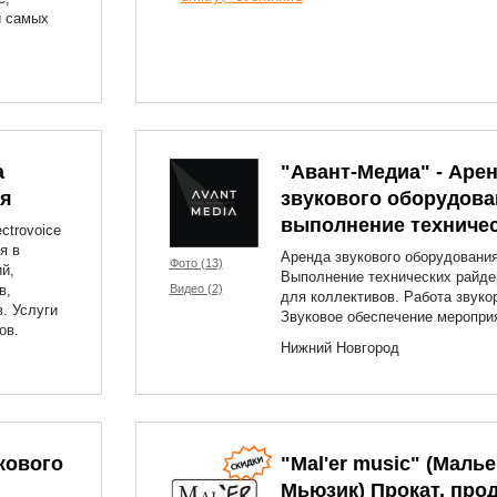
и самых
а
"Авант-Медиа" - Аре
ия
звукового оборудова
выполнение техническ
ctrovoice
я в
Аренда звукового оборудования
Фото (13)
й,
Выполнение технических райде
в,
Видео (2)
для коллективов. Работа звуко
. Услуги
Звуковое обеспечение меропри
ов.
Нижний Новгород
кового
"Mal'er music" (Маль
Мьюзик) Прокат, про