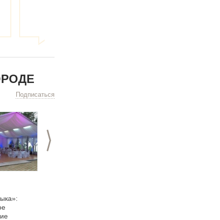
ОРОДЕ
Подписаться
>
13.12.2013
18.11.2013
Компания «Авант-
Корпоративные
ыка»:
Медиа»: «Лучше
подарки к Новому
ое
всего нас
году: несколько
ние
рекламирует наша
роскошных вариантов