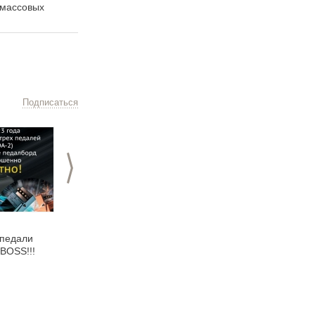
-массовых
работа»
тий
Подписаться
>
07.08.2013
18.04.2013
 педали
NEW!!! Behringer
NEW!!! CRUSADER
BOSS!!!
EPS500MP3
портативная
акустическая система