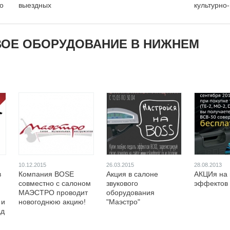
го
выездных
культурно
регистраций
мероприя
ВОЕ ОБОРУДОВАНИЕ В НИЖНЕМ
10.12.2015
26.03.2015
28.08.2013
в
Компания BOSE
Акция в салоне
АКЦИя на
совместно с салоном
звукового
эффектов 
МАЭСТРО проводит
оборудования
 и
новогоднюю акцию!
"Маэстро"
ад