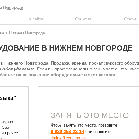
м Новгороде
ние в Нижнем Новгороде
УДОВАНИЕ В НИЖНЕМ НОВГОРОДЕ
в Нижнего Новгорода.
П
родажа, аренда, прокат звукового обору
о оборудования
.
Если вы профессионально занимаетесь техниче
бавьте ваше звуковое оборудование в этот каталог.
зыка"
,
ЗАНЯТЬ ЭТО МЕСТО
ьтурно-
Чтобы занять это место, позвоните
 Свет,
8-920-253-22-14
или напишите
 и прочее
dmitry@eventnn.ru
е,