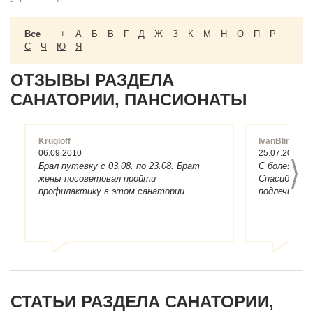
Все
+
А
Б
В
Г
Д
Ж
З
К
М
Н
О
П
Р
С
Ч
Ю
Я
ОТЗЫВЫ РАЗДЕЛА
САНАТОРИИ, ПАНСИОНАТЫ
Krugloff
IvanBlinov
06.09.2010
25.07.2010
>
Брал путевку с 03.08. по 23.08. Брат
С болезнями 
жены посоветовал пройти
Спасибо зна
профилактику в этом санатории.
подлечиться
Нормальн...
СТАТЬИ РАЗДЕЛА САНАТОРИИ,