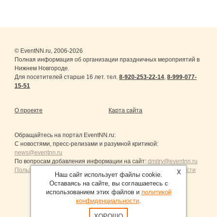
© EventNN.ru, 2006-2026
Полная информация об организации праздничных мероприятий в
Нижнем Новгороде.
Для посетителей старше 16 лет. тел.
8-920-253-22-14
,
8-999-077-
15-51
О проекте
Карта сайта
Обращайтесь на портал
EventNN.ru
:
С новостями, пресс-релизами и разумной критикой:
news@eventnn.ru
По вопросам добавления информации на сайт:
dmitry@eventnn.ru
Пользовательское Соглашение и политика конфиденциальности
X
Наш сайт использует файлы cookie.
Оставаясь на сайте, вы соглашаетесь с
использованием этих файлов и
политикой
конфиденциальности
.
Продвижение сайтов Санкт-Петербург
ХОРОШО