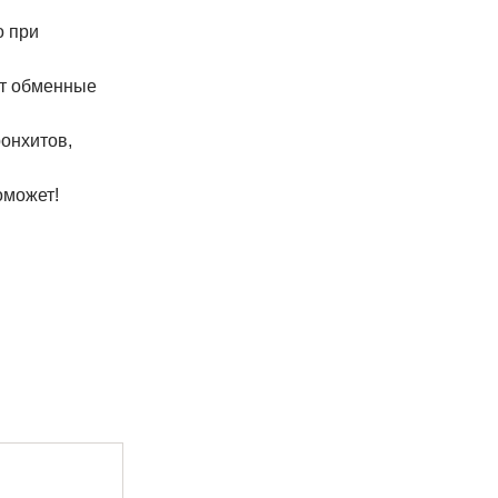
о при
ет обменные
онхитов,
оможет!