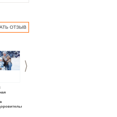
АТЬ ОТЗЫВ
>
3
13.01.2023
09.01.2023
ная
Парк-Отель
Новые
"Морозовский"
оздоровительные
а
открывает продажи
программы в Парк-
оровительная"
свадебного сезона
Отеле
2023 года
"Морозовский"