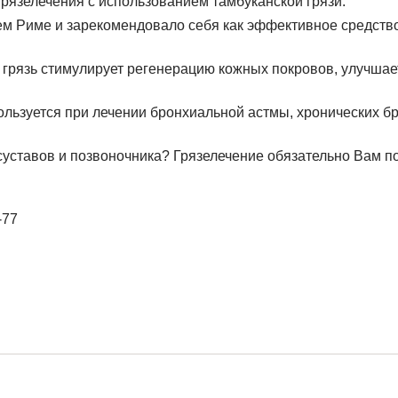
грязелечения с использованием тамбуканской грязи.
ем Риме и зарекомендовало себя как эффективное средств
 грязь стимулирует регенерацию кожных покровов, улучша
льзуется при лечении бронхиальной астмы, хронических бр
суставов и позвоночника? Грязелечение обязательно Вам п
-77