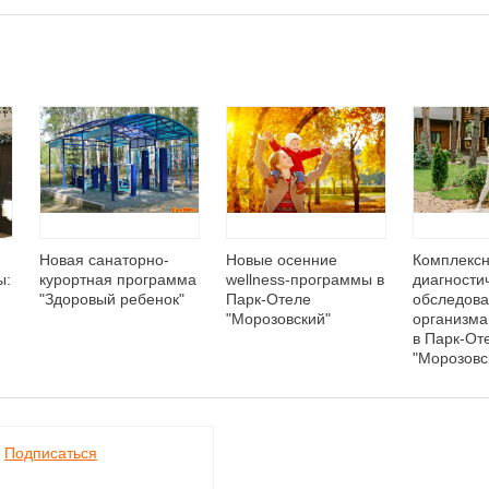
Новая санаторно-
Новые осенние
Комплекс
ы:
курортная программа
wellness-программы в
диагности
"Здоровый ребенок"
Парк-Отеле
обследов
"Морозовский"
организма
в Парк-От
"Морозовс
Подписаться