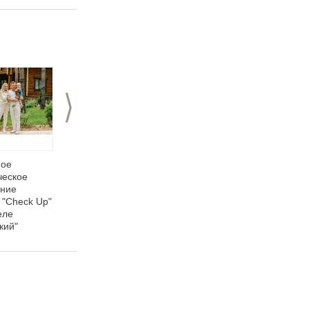
>
ное
Что общего между
Парк-Отель
ческое
весной,
"Морозовский"
ание
электрическим током
открыл новый
 "Check Up"
и остеохондрозом?
спортивный корпус
еле
кий"