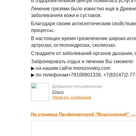
В оздоровительном центре появилась услуга 
Лечение грязями было известно ещё в Древн
заболеваниях кожи и суставов.
Благодаря своим антисептическим свойствам
процессы.
В настоящее время грязелечение широко испо
артрозах, остеохондрозах, сколиозах.
Страдаете от заболеваний органов дыхания, 
Забронировать отдых и лечение Вы сможете:
▶ на нашем сайте morozovskiy.com
▶ по телефонам+79108901339, +7(83147)2-77
Добавлено пользователем:
Ольга
Написать сообщение
→
На страницу Профилакторий "Морозовский"