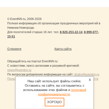
© EventNN.ru, 2006-2026
Полная информация об организации праздничных мероприятий в
Нижнем Новгороде.
Для посетителей старше 16 лет. тел.
8-920-253-22-14
,
8-999-077-
15-51
О проекте
Карта сайта
Обращайтесь на портал
EventNN.ru
:
С новостями, пресс-релизами и разумной критикой:
news@eventnn.ru
По вопросам добавления информации на сайт:
dmitry@eventnn.ru
Пользовательское Соглашение и политика конфиденциальности
X
Наш сайт использует файлы cookie.
Оставаясь на сайте, вы соглашаетесь с
использованием этих файлов и
политикой
конфиденциальности
.
Продвижение сайтов Санкт-Петербург
ХОРОШО