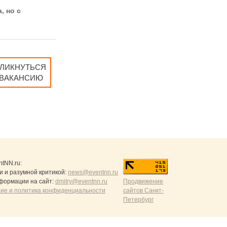
, но с
ЛИКНУТЬСЯ
 ВАКАНСИЮ
ntNN.ru
:
и и разумной критикой:
news@eventnn.ru
формации на сайт:
dmitry@eventnn.ru
Продвижение
ие и политика конфиденциальности
сайтов Санкт-
Петербург