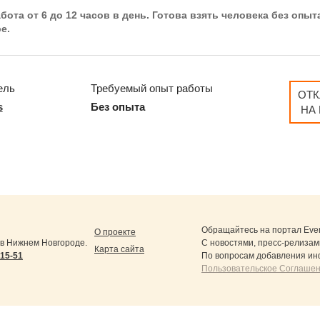
ота от 6 до 12 часов в день. Готова взять человека без опыта
е.
ель
Требуемый опыт работы
ОТК
s
Без опыта
НА
Обращайтесь на портал
Eve
О проекте
в Нижнем Новгороде.
С новостями, пресс-релизам
Карта сайта
-15-51
По вопросам добавления ин
Пользовательское Соглашен