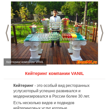
Предыдущий слайд
С
Кейтеринг компании VANIL
Кейтеринг компании VANIL
Кейтеринг
- это особый вид ресторанных
услуг,который успешно развивался и
модернизировался в России более 30 лет.
Есть несколько видов и подвидов
кейтеринговых услуг которые