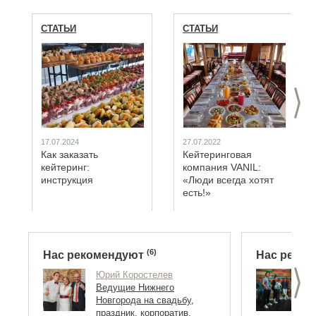
СТАТЬИ
СТАТЬИ
>
17.07.2024
27.07.2022
Как заказать
Кейтеринговая
кейтеринг:
компания VANIL:
инструкция
«Люди всегда хотят
есть!»
(6)
Нас рекомендуют
Нас реко
>
Юрий Коростелев
C
Ведущие Нижнего
(
Новгорода на свадьбу,
М
праздник, корпоратив,
Н