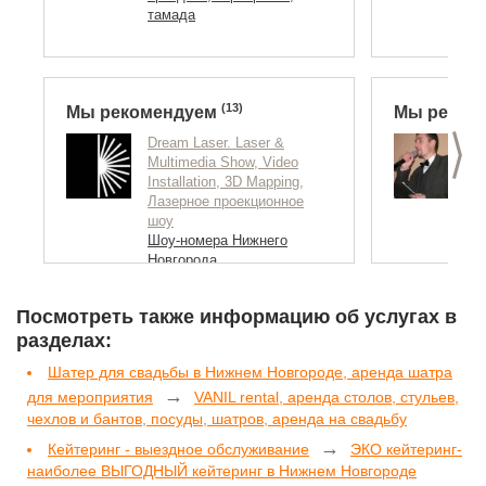
тамада
(13)
Мы рекомендуем
Мы реком
>
Dream Laser. Laser &
М
Multimedia Show, Video
п
Installation, 3D Mapping,
с
Лазерное проекционное
В
шоу
Н
Шоу-номера Нижнего
п
Новгорода
т
Посмотреть также информацию об услугах в
разделах:
Шатер для свадьбы в Нижнем Новгороде, аренда шатра
→
для мероприятия
VANIL rental, аренда столов, стульев,
чехлов и бантов, посуды, шатров, аренда на свадьбу
→
Кейтеринг - выездное обслуживание
ЭКО кейтеринг-
наиболее ВЫГОДНЫЙ кейтеринг в Нижнем Новгороде