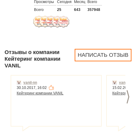
Просмотры
Сегодня
Месяц
Всего
Всего
25
643
357948
Отзывы о компании
НАПИСАТЬ ОТЗЫВ
Кейтеринг компании
VANIL
vanil-nn
vanil-nn
30.10.2017, 16:02
15.02.2015, 1
>
Кейтеринг компании VANIL
Кейтеринг ко