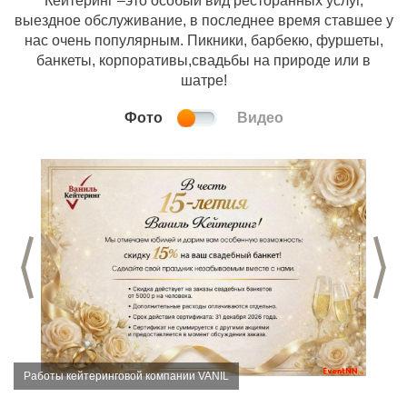
Кейтеринг –это особый вид ресторанных услуг,
выездное обслуживание, в последнее время ставшее у
нас очень популярным. Пикники, барбекю, фуршеты,
банкеты, корпоративы,свадьбы на природе или в
шатре!
Фото
Видео
Предыдущий слайд
С
Работы кейтеринговой компании VANIL