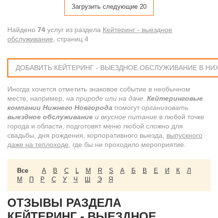
Загрузить следующие 20
Найдено
74
услуг из раздела
Кейтеринг - выездное
обслуживание
, cтраниц 4
ДОБАВИТЬ КЕЙТЕРИНГ - ВЫЕЗДНОЕ ОБСЛУЖИВАНИЕ В Н
Иногда хочется отметить знаковое событие в необычном
месте, например,
на природе или на даче
.
Кейтеринговые
компании Нижнего Новгорода
помогут
организовать
выездное обслуживание
и вкусное питание
в любой точке
города и области, подготовят меню любой сложно для
свадьбы, дня рождения, корпоративного выезда,
выпускного
даже на теплоходе
, где бы ни проходило мероприятие.
Все
A
B
C
L
M
R
S
А
Б
В
Е
И
К
Л
М
П
Р
С
У
Ч
Ш
Э
Я
ОТЗЫВЫ РАЗДЕЛА
КЕЙТЕРИНГ - ВЫЕЗДНОЕ