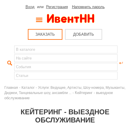
Вход
или
Регистрация
Напомнить пароль
ЗАКАЗАТЬ
ДОБАВИТЬ
-
-
Главная
Каталог
Услуги: Ведущие, Артисты, Шоу-номера, Музыканты,
- Кейтеринг - выездное
Диджеи, Танцевальные шоу, ансамбли ...
обслуживание
КЕЙТЕРИНГ - ВЫЕЗДНОЕ
ОБСЛУЖИВАНИЕ