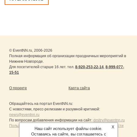
© EventNN.ru, 2006-2026
Полная информация об организации праздничных мероприятий в
Нижнем Новгороде.
Для посетителей старше 16 лет. тел.
8-920-253-22-14
,
8-999-077-
15-51
О проекте
Карта сайта
Обращайтесь на портал
EventNN.ru
:
С новостями, пресс-релизами и разумной критикой:
news@eventnn.ru
По вопросам добавления информации на сайт:
dmitry@eventnn.ru
Пользовательское Соглашение и политика конфиденциальности
X
Наш сайт использует файлы cookie.
Оставаясь на сайте, вы соглашаетесь с