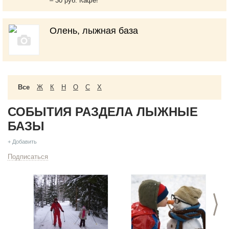
– 30 руб. Кафе!
Олень, лыжная база
Все
Ж
К
Н
О
С
Х
СОБЫТИЯ РАЗДЕЛА ЛЫЖНЫЕ
БАЗЫ
+ Добавить
Подписаться
>