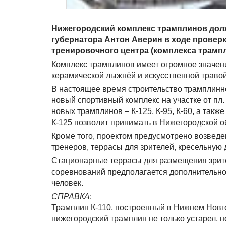
Нижегородский комплекс трамплинов долж
губернатора Антон Аверин в ходе провер
тренировочного центра (комплекса трампл
Комплекс трамплинов имеет огромное значени
керамической лыжнёй и искусственной травой
В настоящее время строительство трамплинно
новый спортивный комплекс на участке от пл
новых трамплинов – К-125, К-95, К-60, а так
К-125 позволит принимать в Нижегородской 
Кроме того, проектом предусмотрено возведе
тренеров, террасы для зрителей, кресельную
Стационарные террасы для размещения зрите
соревнований предполагается дополнительно
человек.
СПРАВКА
:
Трамплин К-110, построенный в Нижнем Новго
нижегородский трамплин не только устарел, н