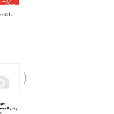
Gorky Champion
Новый
на 2015
Show 2015
развлекательный
комплекс
загородного отеля
"Чайка" ждет вас!
>
«GLASSPORT OPEN
Международный
ция,
2012» - итоги
день дружбы на
ная Кубку
турнира по игре в
набережной
о
сквош
Федоровского