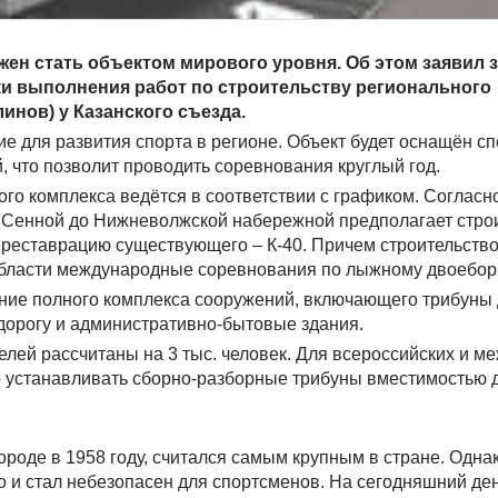
ен стать объектом мирового уровня. Об этом заявил 
ки выполнения работ по строительству регионального
инов) у Казанского съезда.
е для развития спорта в регионе. Объект будет оснащён с
, что позволит проводить соревнования круглый год.
го комплекса ведётся в соответствии с графиком. Согласно
. Сенной до Нижневолжской набережной предполагает стро
же реставрацию существующего – К-40. Причем строительств
области международные соревнования по лыжному двоебор
ние полного комплекса сооружений, включающего трибуны 
 дорогу и административно-бытовые здания.
лей рассчитаны на 3 тыс. человек. Для всероссийских и 
 устанавливать сборно-разборные трибуны вместимостью до
роде в 1958 году, считался самым крупным в стране. Однак
о и стал небезопасен для спортсменов. На сегодняшний ден