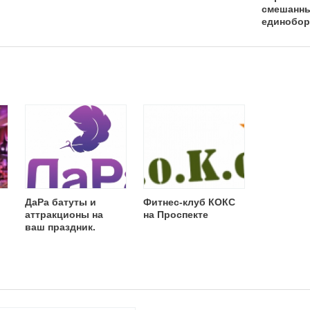
смешанн
единобор
«ММА»
ДаРа батуты и
Фитнес-клуб КОКС
аттракционы на
на Проспекте
ваш праздник.