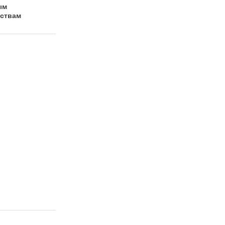
ым
ствам