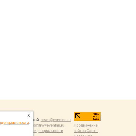
ntNN.ru
:
X
и и разумной критикой:
news@eventnn.ru
иденциальности
.
формации на сайт:
dmitry@eventnn.ru
Продвижение
ие и политика конфиденциальности
сайтов Санкт-