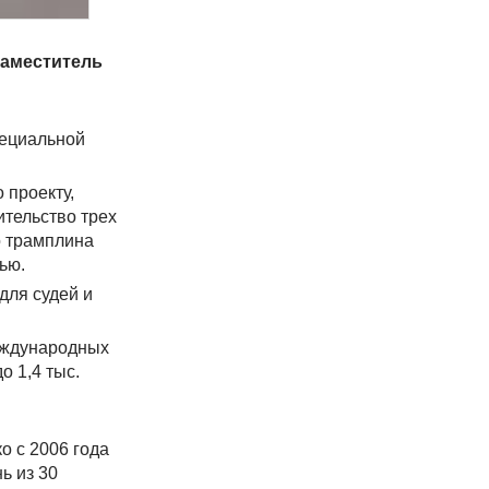
заместитель
пециальной
 проекту,
ительство трех
о трамплина
ью.
для судей и
международных
 1,4 тыс.
о с 2006 года
ь из 30