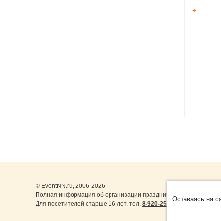
+
© EventNN.ru, 2006-2026
Полная информация об организации праздничных мероприятий 
Оставаясь на с
Для посетителей старше 16 лет. тел.
8-920-253-22-14
,
8-999-077