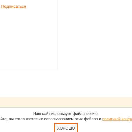
Подписаться
Обращайтесь на портал
Eve
О проекте
Наш сайт использует файлы cookie.
в Нижнем Новгороде.
С новостями, пресс-релизам
айте, вы соглашаетесь с использованием этих файлов и
политикой конф
Карта сайта
-15-51
По вопросам добавления ин
Пользовательское Соглашен
ХОРОШО