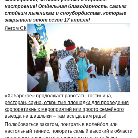
настроение! Отдельная благодарность самым
стойким лыжникам и сноубордистам, которые
закрывали этот сезон 17 апреля!
Летом СК
«Хабарское» продолжает работать: гостиница,
ресторан, сауна, открытые площадки для проведения
корпоративных мероприятий или просто семейного
выезда на шашлыки – там всегда вам рады!
Полюбоваться закатом, поиграть в волейбол или
настольный теннис, покорить самый высокий в области
скалодром и другие идеи «летнего отдыха» будут