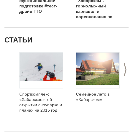
функциональной
"Хабарском":
подготовке #тест-
горнолыжный
драйв ГТО
карнавал и
соревнования по
сноуборду и
фристайлу
СТАТЬИ
>
Спорткомплекс
Семейное лето в
«Хабарское»: об
«Хабарском»
открытии сноупарка и
планах на 2015 год