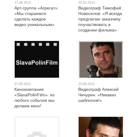
17.06.2013
25.03.2013
Арт-группа «Агрегат»:
Видеограф Тимофей
«Мы стараемся
Новоселов: «Я всегда
сделать каждое
предлагаю заказчику
видео уникальным»
поучаствовать в
создании фильма»
27.08.2012
23.08.2012
Кинокомпания
Видеограф Алексей
«SlavaPolinFilm»: из
Чичурин: «Никаких
любого события мы
шаблонов!»
делаем кино!