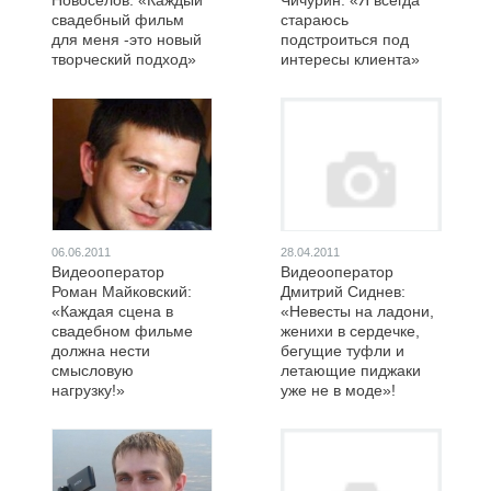
Новоселов: «Каждый
Чичурин: «Я всегда
свадебный фильм
стараюсь
для меня -это новый
подстроиться под
творческий подход»
интересы клиента»
06.06.2011
28.04.2011
Видеооператор
Видеооператор
Роман Майковский:
Дмитрий Сиднев:
«Каждая сцена в
«Невесты на ладони,
свадебном фильме
женихи в сердечке,
должна нести
бегущие туфли и
смысловую
летающие пиджаки
нагрузку!»
уже не в моде»!