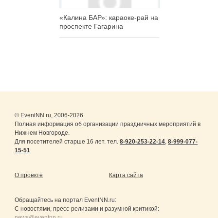
«Калина БАР»: караоке-рай на
проспекте Гагарина
© EventNN.ru, 2006-2026
Полная информация об организации праздничных мероприятий в
Нижнем Новгороде.
Для посетителей старше 16 лет. тел.
8-920-253-22-14
,
8-999-077-
15-51
О проекте
Карта сайта
Обращайтесь на портал
EventNN.ru
:
С новостями, пресс-релизами и разумной критикой:
news@eventnn.ru