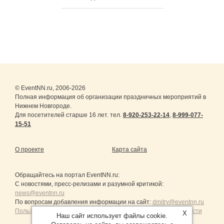
© EventNN.ru, 2006-2026
Полная информация об организации праздничных мероприятий в
Нижнем Новгороде.
Для посетителей старше 16 лет. тел.
8-920-253-22-14
,
8-999-077-
15-51
О проекте
Карта сайта
Обращайтесь на портал
EventNN.ru
:
С новостями, пресс-релизами и разумной критикой:
news@eventnn.ru
По вопросам добавления информации на сайт:
dmitry@eventnn.ru
Пользовательское Соглашение и политика конфиденциальности
X
Наш сайт использует файлы cookie.