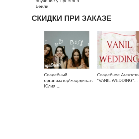
обучение у Престона
Бейли
СКИДКИ ПРИ ЗАКАЗЕ
Свадебный
Свадебное Агентств
организатор\координатор
"VANIL WEDDING"...
Юлия ...