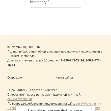
Новгороде?
© EventNN.ru, 2006-2026
Полная информация об организации праздничных мероприятий в
Нижнем Новгороде.
Для посетителей старше 16 лет. тел.
8-920-253-22-14
,
8-999-077-
15-51
О проекте
Карта сайта
Обращайтесь на портал
EventNN.ru
:
С новостями, пресс-релизами и разумной критикой:
news@eventnn.ru
По вопросам добавления информации на сайт:
dmitry@eventnn.ru
Пользовательское Соглашение и политика конфиденциальности
X
Наш сайт использует файлы cookie.