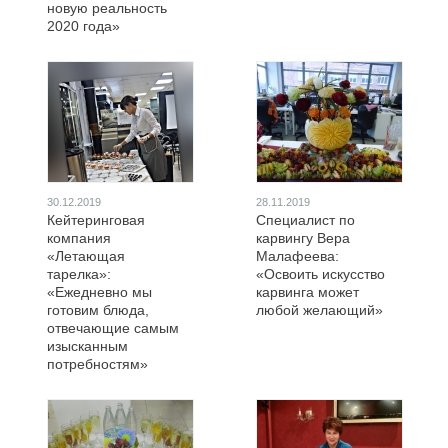
новую реальность
2020 года»
30.12.2019
28.11.2019
Кейтеринговая
Специалист по
компания
карвингу Вера
«Летающая
Малафеева:
тарелка»:
«Освоить искусство
«Ежедневно мы
карвинга может
готовим блюда,
любой желающий»
отвечающие самым
изысканным
потребностям»