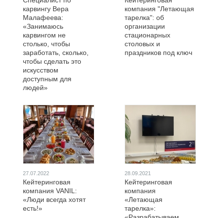
Специалист по
Кейтеринговая
карвингу Вера
компания "Летающая
Малафеева:
тарелка": об
«Занимаюсь
организации
карвингом не
стационарных
столько, чтобы
столовых и
заработать, сколько,
праздников под ключ
чтобы сделать это
искусством
доступным для
людей»
27.07.2022
28.09.2021
Кейтеринговая
Кейтеринговая
компания VANIL:
компания
«Люди всегда хотят
«Летающая
есть!»
тарелка»:
«Разрабатываем