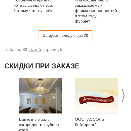
«ОКей-Кейтеринг»:
«Наиболее часто
«У нас съедают всё.
заказываемый
Потому что вкусно!»
формат мероприятий
в этом году –
фуршет»
Загрузить следующие 20
Найдено
82
статей
, cтраниц 5
СКИДКИ ПРИ ЗАКАЗЕ
>
Банкетные залы
ООО "АССОЛЬ-
загородного клубного
Кейтеринг"
отел...