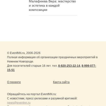
Малафеева Вера: мастерство
и эстетика в каждой
композиции
© EventNN.ru, 2006-2026
Полная информация об организации праздничных мероприятий в
Нижнем Новгороде.
Для посетителей старше 16 лет. тел.
8-920-253-22-14
,
8-999-077-
15-51
О проекте
Карта сайта
Обращайтесь на портал
EventNN.ru
:
С новостями, пресс-релизами и разумной критикой:
news@eventnn.ru