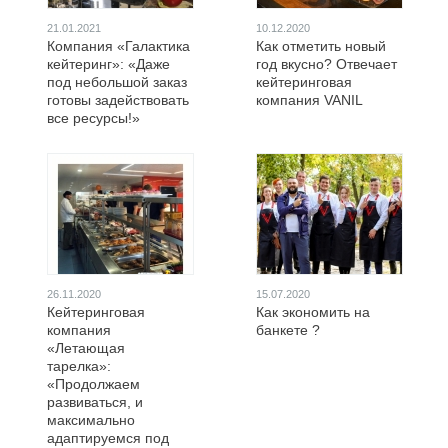
21.01.2021
10.12.2020
Компания «Галактика
Как отметить новый
кейтеринг»: «Даже
год вкусно? Отвечает
под небольшой заказ
кейтеринговая
готовы задействовать
компания VANIL
все ресурсы!»
26.11.2020
15.07.2020
Кейтеринговая
Как экономить на
компания
банкете ?
«Летающая
тарелка»:
«Продолжаем
развиваться, и
максимально
адаптируемся под