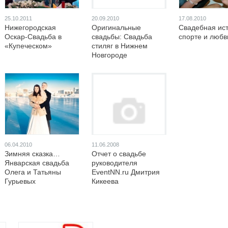
25.10.2011
20.09.2010
17.08.2010
Нижегородская
Оригинальные
Свадебная ис
Оскар-Свадьба в
свадьбы: Свадьба
спорте и любв
«Купеческом»
стиляг в Нижнем
Новгороде
06.04.2010
11.06.2008
Зимняя сказка…
Отчет о свадьбе
Январская свадьба
руководителя
Олега и Татьяны
EventNN.ru Дмитрия
Гурьевых
Кикеева