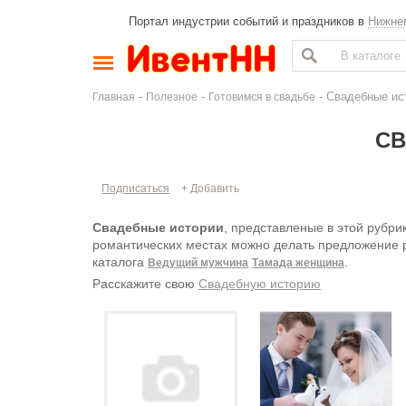
Портал индустрии событий и праздников в
Нижне
-
-
- Свадебные ис
Главная
Полезное
Готовимся в свадьбе
СВ
Подписаться
+ Добавить
Свадебные истории
, представленые в этой рубрик
романтических местах можно делать предложение р
каталога
.
Ведущий мужчина
Тамада женщина
Расскажите свою
Свадебную историю