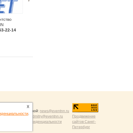
нтство
Организация
Корпоративное
NN
праздника с Crazy
мероприятие с
53-22-14
Party Bus ...
Агентством П...
+7 (920) 253-22-14
+7 (920) 253-22-14
ntNN.ru
:
X
и и разумной критикой:
news@eventnn.ru
иденциальности
.
формации на сайт:
dmitry@eventnn.ru
Продвижение
ие и политика конфиденциальности
сайтов Санкт-
Петербург