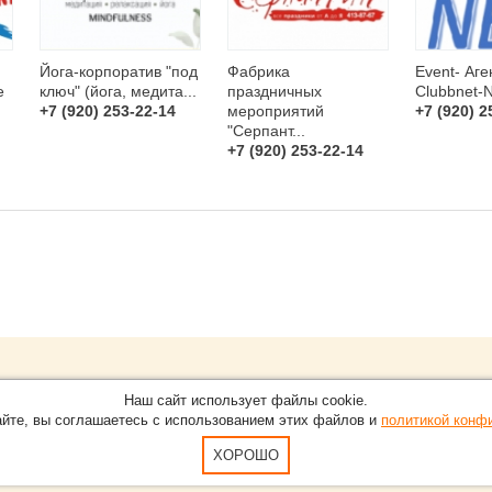
Йога-корпоратив "под
Фабрика
Event- Аге
е
ключ" (йога, медита...
праздничных
Clubbnet-
+7 (920) 253-22-14
мероприятий
+7 (920) 2
"Серпант...
+7 (920) 253-22-14
Обращайтесь на портал
Eve
О проекте
Наш сайт использует файлы cookie.
в Нижнем Новгороде.
С новостями, пресс-релизам
айте, вы соглашаетесь с использованием этих файлов и
политикой конф
Карта сайта
-15-51
По вопросам добавления ин
Пользовательское Соглашен
ХОРОШО