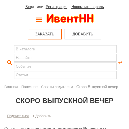
Вход
или
Регистрация
Напомнить пароль
ЗАКАЗАТЬ
ДОБАВИТЬ
-
-
- Скоро Выпускной вечер
Главная
Полезное
Советы родителям
СКОРО ВЫПУСКНОЙ ВЕЧЕР
Подписаться
+ Добавить
Советы по
организации и проведению Выпускных