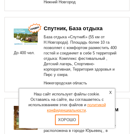
Нижний Новгород
Спутник, База отдыха
База отдыха «СпутниК» (55 км от
Н.Новгорода). Площадь более 10 га
позволяет с комфортом разместить 400
До 400 чел.
гостей и соединяет в себе 5 территорий
отдыха: Комплекс фестивальный ,
Детский лагерь, Спортивно-
корпоративная, Территория здоровья и
Пирс у озера.
Нижегородская область
X
Наш сайт использует файлы cookie.
Оставаясь на сайте, вы соглашаетесь с
использованием этих файлов и
политикой
База отдыха «Гостевой дом
конфиденциальности
.
Глаз орла»
ХОРОШО
База отдыха «Гостевой дом Глаз орла»
расположена в городе Юрьевец , в