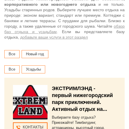
корпоративного или новогоднего отдыха
и не только.
Усадьбы старинных родов. Выберите лучшее место отдыха на
природе: эконом вариант, стандарт или премиум. Коттеджи с
банями и летние террасы. С прудами для рыбалки. Близко к
городу, а также удаленные от городского шума. Читайте
обзор
баз отдыха и усадьбам
. Если вы представляете базу
отдыха,
добавьте ваши услуги в этот раздел
Все
Новый год
Все
Усадьбы
ЭКСТРИМЛЭНД -
первый нижегородский
парк приключений.
Активный отдых на...
Выбираете базу отдыха?
Приезжайте! Тимбилдинг,
КОНТАКТЫ
аттракционы, высотный город.