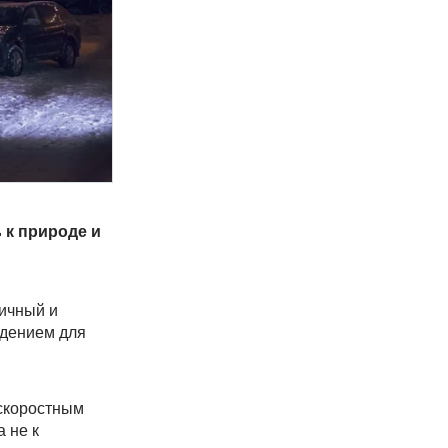
 к природе и
дичный и
юдением для
скоростным
а не к