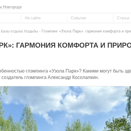
м Новгороде
- Глэмпинг «Узола Парк»: гармония комфорта и пр
 Базы отдыха Усадьбы
РК»: ГАРМОНИЯ КОМФОРТА И ПРИР
обенностью глэмпинга «Узола Парк»? Какими могут быть з
 создатель глэмпинга Александр Косолапкин.