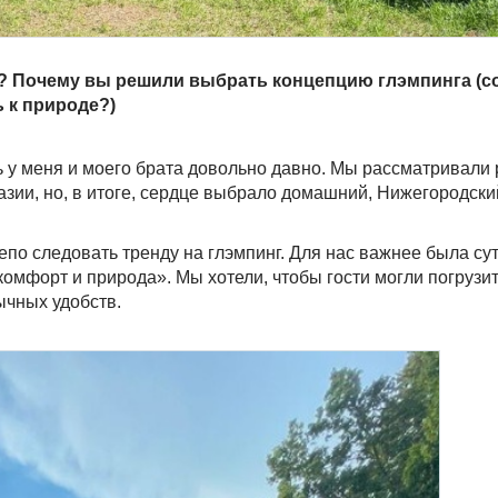
? Почему вы решили выбрать концепцию глэмпинга (с
 к природе?)
ь у меня и моего брата довольно давно. Мы рассматривали
зии, но, в итоге, сердце выбрало домашний, Нижегородски
епо следовать тренду на глэмпинг. Для нас важнее была су
комфорт и природа». Мы хотели, чтобы гости могли погрузит
ычных удобств.