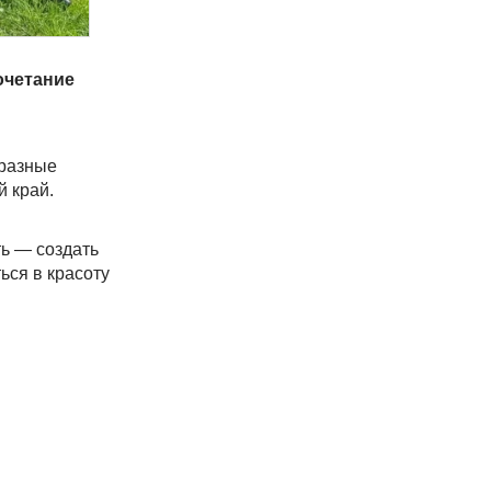
очетание
 разные
й край.
ть — создать
ься в красоту