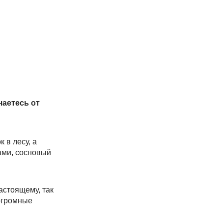
чаетесь от
 в лесу, а
ами, сосновый
астоящему, так
 огромные