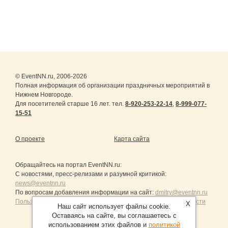
© EventNN.ru, 2006-2026
Полная информация об организации праздничных мероприятий в
Нижнем Новгороде.
Для посетителей старше 16 лет. тел.
8-920-253-22-14
,
8-999-077-
15-51
О проекте
Карта сайта
Обращайтесь на портал
EventNN.ru
:
С новостями, пресс-релизами и разумной критикой:
news@eventnn.ru
По вопросам добавления информации на сайт:
dmitry@eventnn.ru
Пользовательское Соглашение и политика конфиденциальности
X
Наш сайт использует файлы cookie.
Оставаясь на сайте, вы соглашаетесь с
использованием этих файлов и
политикой