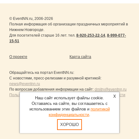
© EventNN.ru, 2006-2026
Полная информация об организации праздничных мероприятий в
Нижнем Новгороде.
Для посетителей старше 16 лет. тел.
8-920-253-22-14
,
8-999-077-
15-51
О проекте
Карта сайта
Обращайтесь на портал
EventNN.ru
:
С новостями, пресс-релизами и разумной критикой:
news@eventnn.ru
По вопросам добавления информации на сайт:
dmitry@eventnn.ru
Пользовательское Соглашение и политика конфиденциальности
X
Наш сайт использует файлы cookie.
Оставаясь на сайте, вы соглашаетесь с
использованием этих файлов и
политикой
конфиденциальности
.
Продвижение сайтов Санкт-Петербург
ХОРОШО