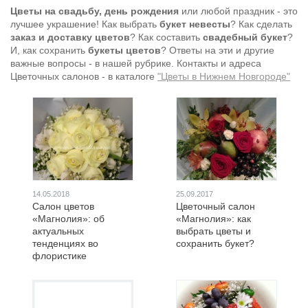
Цветы
на свадьбу, день рождения
или любой праздник - это
лучшее украшение! Как выбрать
букет невесты
? Как сделать
заказ и доставку цветов
? Как составить
свадебный букет
?
И, как сохранить
букеты цветов
? Ответы на эти и другие
важные вопросы - в нашей рубрике. Контакты и адреса
Цветочных салонов - в каталоге
"Цветы в Нижнем Новгороде"
14.05.2018
25.09.2017
Салон цветов
Цветочный салон
«Магнолия»: об
«Магнолия»: как
актуальных
выбрать цветы и
тeндeнциях вo
сохранить букет?
флopиcтикe