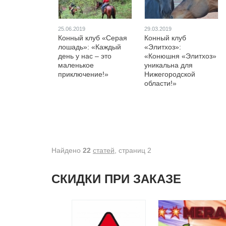
25.06.2019
29.03.2019
Конный клуб «Серая
Конный клуб
лошадь»: «Каждый
«Элитхоз»:
день у нас – это
«Конюшня «Элитхоз»
маленькое
уникальна для
приключение!»
Нижегородской
области!»
Найдено
22
статей
, cтраниц 2
СКИДКИ ПРИ ЗАКАЗЕ