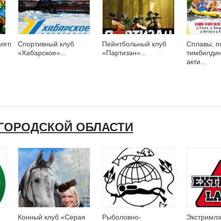
иятия
Спортивный клуб
Пейнтбольный клуб
Сплавы, п
«Хабарское»...
«Партизан»...
тимбилдин
акти...
ГОРОДСКОЙ ОБЛАСТИ
Конный клуб «Серая
Рыболовно-
Экстримлэ