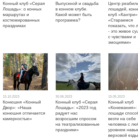
Конный клуб «Серая
Выпускной и свадьба
Центр реабил
Лошадь»: о конных
в конном клубе.
лошадей, кон
маршрутах и
Какой может быть
клуб «Кантри»
костюмированных
программа?
«Стараемся
праздниках
показать, что
- это живое с
с чувствами и
эмоциями»
15.10.2023
30.06.2023
15.05.2023
Конюшня «Конный
Конный клуб «Серая
Конный клуб
Двор»: «Наша
Лошадь»: «2023 год
«Конемания»:
конюшня отличается
радует нас
лошади спосо
камерностью»
возросшим спросом
везти на себе
на театрализованные
человека с л
праздники»
уровнем навы
верховой езд