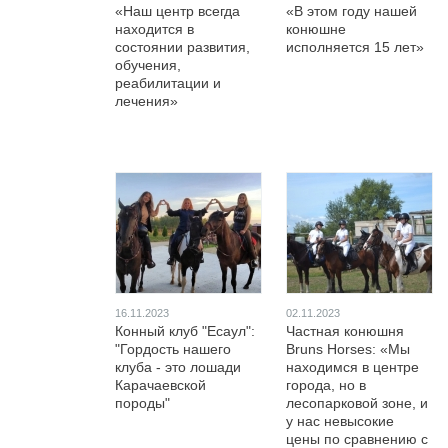
«Наш центр всегда
«В этом году нашей
находится в
конюшне
состоянии развития,
исполняется 15 лет»
обучения,
реабилитации и
лечения»
16.11.2023
02.11.2023
Конный клуб "Есаул":
Частная конюшня
"Гордость нашего
Bruns Horses: «Мы
клуба - это лошади
находимся в центре
Карачаевской
города, но в
породы"
лесопарковой зоне, и
у нас невысокие
цены по сравнению с