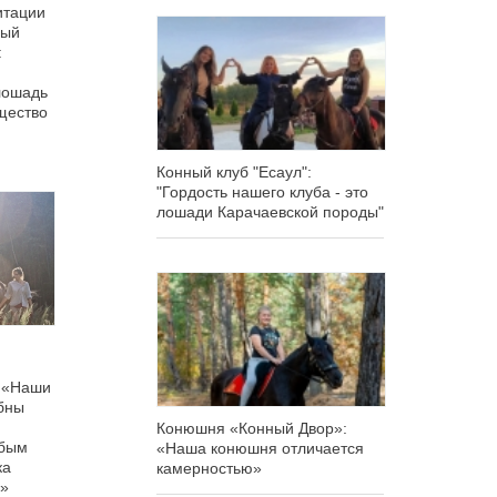
итации
ный
:
 лошадь
ущество
Конный клуб "Есаул":
"Гордость нашего клуба - это
лошади Карачаевской породы"
 «Наши
бны
Конюшня «Конный Двор»:
юбым
«Наша конюшня отличается
ка
камерностью»
ы»