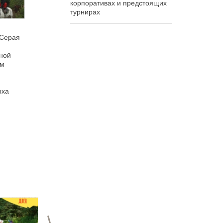
корпоративах и предстоящих
турнирах
«Серая
ной
ом
ыха
>