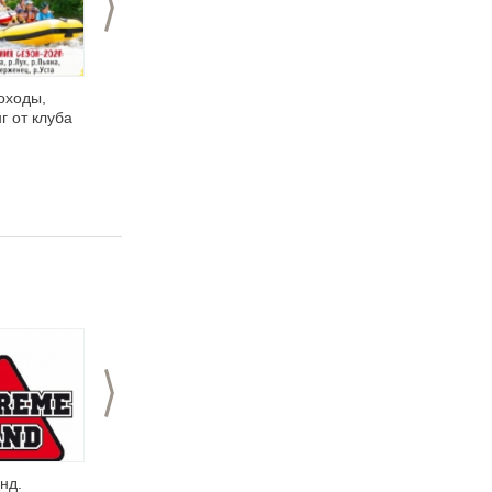
оходы,
Яхт-клуб Фрегат
Агентство
г от клуба
Приключений...
>
нд.
Агентство
Агентство активного