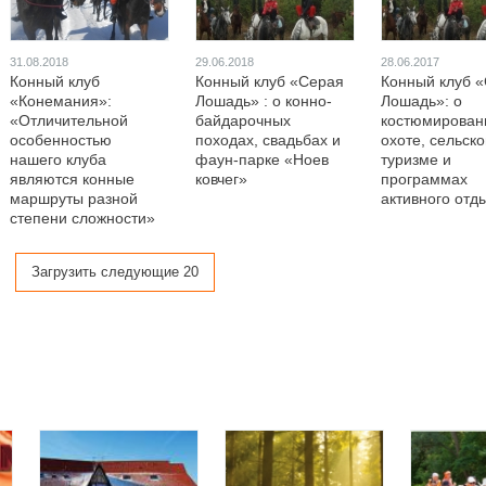
31.08.2018
29.06.2018
28.06.2017
Конный клуб
Конный клуб «Серая
Конный клуб 
«Конемания»:
Лошадь» : о конно-
Лошадь»: о
«Отличительной
байдарочных
костюмирован
особенностью
походах, свадьбах и
охоте, сельск
нашего клуба
фаун-парке «Ноев
туризме и
являются конные
ковчег»
программах
маршруты разной
активного отд
степени сложности»
Загрузить следующие 20