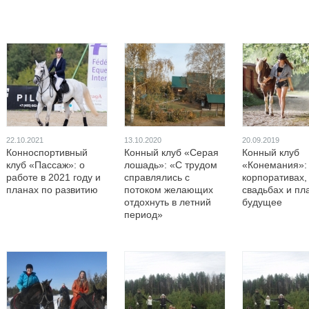
22.10.2021
13.10.2020
20.09.2019
Конноспортивный
Конный клуб «Серая
Конный клуб
клуб «Пассаж»: о
лошадь»: «С трудом
«Конемания»:
работе в 2021 году и
справлялись с
корпоративах,
планах по развитию
потоком желающих
свадьбах и пл
отдохнуть в летний
будущее
период»