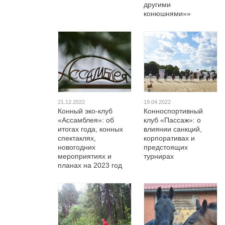
другими
конюшнями»»
21.12.2022
19.04.2022
Конный эко-клуб
Конноспортивный
«Ассамблея»: об
клуб «Пассаж»: о
итогах года, конных
влиянии санкций,
спектаклях,
корпоративах и
новогодних
предстоящих
мероприятиях и
турнирах
планах на 2023 год