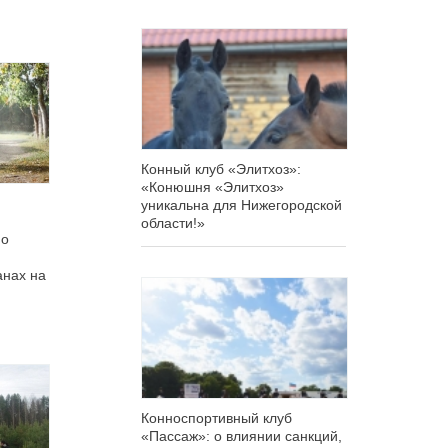
Конный клуб «Элитхоз»:
«Конюшня «Элитхоз»
уникальна для Нижегородской
области!»
 о
анах на
Конноспортивный клуб
«Пассаж»: о влиянии санкций,