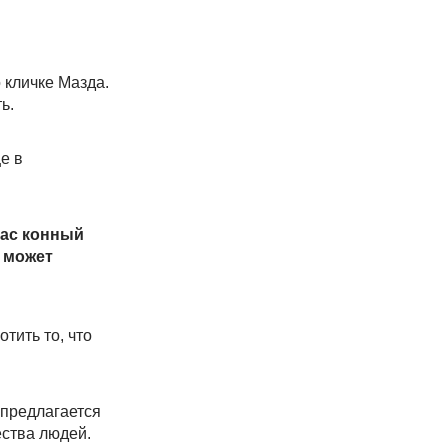
 кличке Мазда.
ь.
е в
час конный
 может
тить то, что
 предлагается
ества людей.