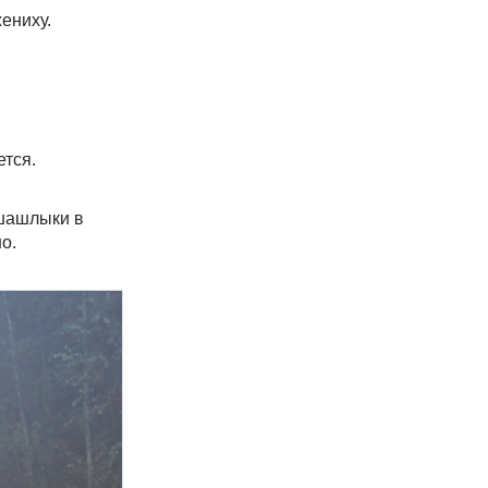
ениху.
ется.
 шашлыки в
о.