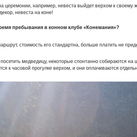
на церемонии, например, невеста выйдет верхом к своему ж
декор, невеста на коне!
время пребывания в конном клубе «Конемания»?
ршрут, стоимость его стандартна, больше платить не прид
ят посетить медведицу, некоторые спонтанно собираются на
ятся к часовой прогулке верхом, и они оплачиваются отдельн