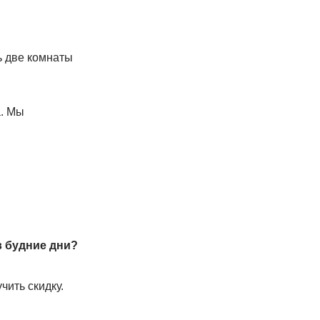
ь две комнаты
а. Мы
в будние дни?
ить скидку.