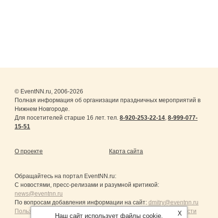
© EventNN.ru, 2006-2026
Полная информация об организации праздничных мероприятий в
Нижнем Новгороде.
Для посетителей старше 16 лет. тел.
8-920-253-22-14
,
8-999-077-
15-51
О проекте
Карта сайта
Обращайтесь на портал
EventNN.ru
:
С новостями, пресс-релизами и разумной критикой:
news@eventnn.ru
По вопросам добавления информации на сайт:
dmitry@eventnn.ru
Пользовательское Соглашение и политика конфиденциальности
X
Наш сайт использует файлы cookie.