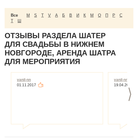
Все
M
S
T
V
А
Б
В
И
К
М
О
П
Р
С
Т
Ш
ОТЗЫВЫ РАЗДЕЛА ШАТЕР
ДЛЯ СВАДЬБЫ В НИЖНЕМ
НОВГОРОДЕ, АРЕНДА ШАТРА
ДЛЯ МЕРОПРИЯТИЯ
vanil-nn
vanil-nn
01.11.2017
19.04.2016
>