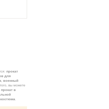
тся:
прокат
ов для
а
,
военный
этого, вы можете
 прокат в
альной
 костюма
.