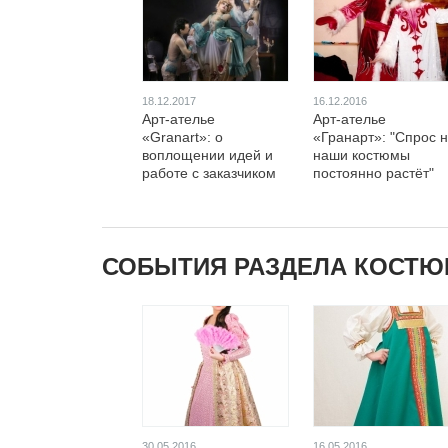
18.12.2017
16.12.2016
Арт-ателье
Арт-ателье
«Granart»: о
«Гранарт»: "Спрос 
воплощении идей и
наши костюмы
работе с заказчиком
постоянно растёт"
СОБЫТИЯ РАЗДЕЛА КОСТЮ
30.05.2016
16.05.2016