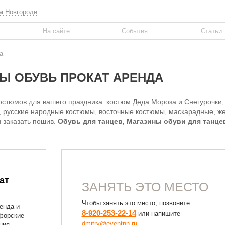
м Новгороде
а
Ы ОБУВЬ ПРОКАТ АРЕНДА
остюмов для вашего праздника: костюм Деда Мороза и Снегурочки
 русские народные костюмы, восточные костюмы, маскарадные, же
и заказать пошив.
Обувь для танцев, Магазины обуви для танце
ат
ЗАНЯТЬ ЭТО МЕСТО
Чтобы занять это место, позвоните
ренда и
8-920-253-22-14
или напишите
афорские
dmitry@eventnn.ru
ния