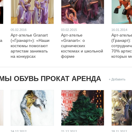
05.02.2016
03.02.2015
16.01.2014
Арт-ателье Granart
Арт-ателье
Арт-ателье
на
(«Гранарт»): «Наши
«Granart»: о
(Гранарт)
костюмы помогают
сценических
сотруднич
артистам занимать
костюмах и школьной
70% артис
на конкурсах
форме
которых м
призовые места»
на EventN
МЫ ОБУВЬ ПРОКАТ АРЕНДА
+ Добавить
24.12.2012
21.12.2012
28.11.2012