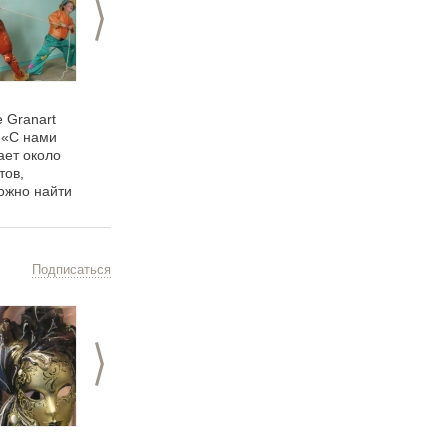
>
17.01.2013
18.05.2012
 Granart
Арт-ателье Granart: о
Легкая деталь: платок
: «С нами
самых необычных,
– модный аксессуар
ает около
масштабных и
тов,
«быстрых» заказах
ожно найти
N»
Подписаться
>
22.10.2012
05.09.2012