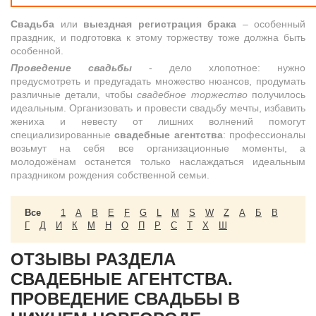
Свадьба
или
выездная регистрация брака
– особенный
праздник, и подготовка к этому торжеству тоже должна быть
особенной.
Проведение свадьбы
- дело хлопотное: нужно
предусмотреть и предугадать множество нюансов, продумать
различные детали, чтобы
свадебное торжество
получилось
идеальным. Организовать и провести свадьбу мечты, избавить
жениха и невесту от лишних волнений помогут
специализированные
свадебные агентства
: профессионалы
возьмут на себя все организационные моменты, а
молодожёнам останется только наслаждаться идеальным
праздником рождения собственной семьи.
Все
1
A
B
E
F
G
L
M
S
W
Z
А
Б
В
Г
Д
И
К
М
Н
О
П
Р
С
Т
Х
Ш
ОТЗЫВЫ РАЗДЕЛА
СВАДЕБНЫЕ АГЕНТСТВА.
ПРОВЕДЕНИЕ СВАДЬБЫ В