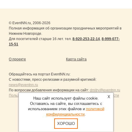
© EventNN.ru, 2006-2026
Полная информация об организации праздничных мероприятий в
Нижнем Новгороде.
Для посетителей старше 16 лет. тел.
8-920-253-22-14
,
8-999-077-
15-51
О проекте
Карта сайта
Обращайтесь на портал
EventNN.ru
:
С новостями, пресс-релизами и разумной критикой:
news@eventnn.ru
По вопросам добавления информации на сайт:
dmitry@eventnn.ru
Пользовательское Соглашение и политика конфиденциальности
X
Наш сайт использует файлы cookie.
Оставаясь на сайте, вы соглашаетесь с
использованием этих файлов и
политикой
конфиденциальности
.
Продвижение сайтов Санкт-Петербург
ХОРОШО