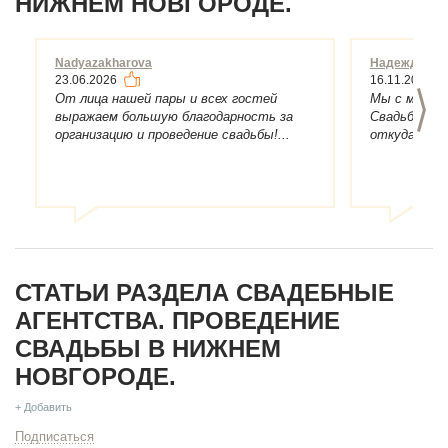
НИЖНЕМ НОВГОРОДЕ.
Nadyazakharova
Надежда А
23.06.2026
16.11.2022
>
От лица нашей пары и всех гостей
Мы с мужем 
выражаем большую благодарность за
Свадьбу зах
организацию и проведение свадьбы!...
откуда он р
СТАТЬИ РАЗДЕЛА СВАДЕБНЫЕ
АГЕНТСТВА. ПРОВЕДЕНИЕ
СВАДЬБЫ В НИЖНЕМ
НОВГОРОДЕ.
+ Добавить
Подписаться