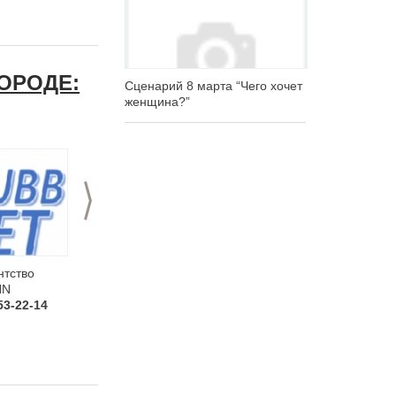
ОРОДЕ:
Сценарий 8 марта “Чего хочет
женщина?”
>
нтство
Йога-корпоратив "под
Фабрика
NN
ключ" (йога, медита...
праздничных
53-22-14
+7 (920) 253-22-14
мероприятий
"Серпант...
+7 (920) 253-22-14