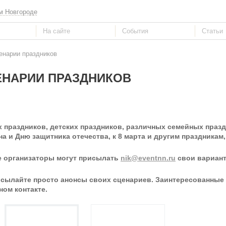
м Новгороде
енарии праздников
ЕНАРИИ ПРАЗДНИКОВ
праздников, детских праздников, различных семейных праздн
а и Дню защитника отечества, к 8 марта и другим праздникам
е организаторы могут присылать
nik@eventnn.ru
свои вариант
рисылайте просто анонсы своих сценариев. Заинтересованные
ом контакте.