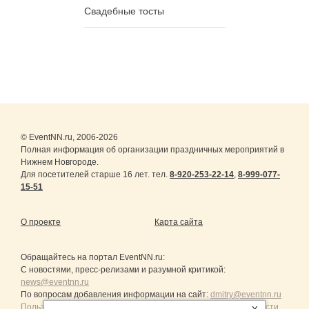
Свадебные тосты
© EventNN.ru, 2006-2026
Полная информация об организации праздничных мероприятий в
Нижнем Новгороде.
Для посетителей старше 16 лет. тел.
8-920-253-22-14
,
8-999-077-
15-51
О проекте
Карта сайта
Обращайтесь на портал
EventNN.ru
:
С новостями, пресс-релизами и разумной критикой:
news@eventnn.ru
По вопросам добавления информации на сайт:
dmitry@eventnn.ru
Пользовательское Соглашение и политика конфиденциальности