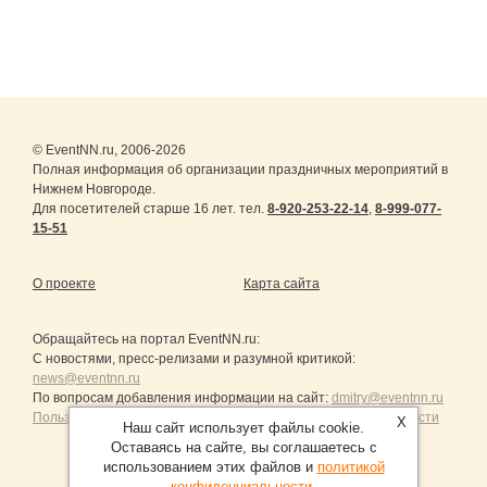
© EventNN.ru, 2006-2026
Полная информация об организации праздничных мероприятий в
Нижнем Новгороде.
Для посетителей старше 16 лет. тел.
8-920-253-22-14
,
8-999-077-
15-51
О проекте
Карта сайта
Обращайтесь на портал
EventNN.ru
:
С новостями, пресс-релизами и разумной критикой:
news@eventnn.ru
По вопросам добавления информации на сайт:
dmitry@eventnn.ru
Пользовательское Соглашение и политика конфиденциальности
X
Наш сайт использует файлы cookie.
Оставаясь на сайте, вы соглашаетесь с
использованием этих файлов и
политикой
конфиденциальности
.