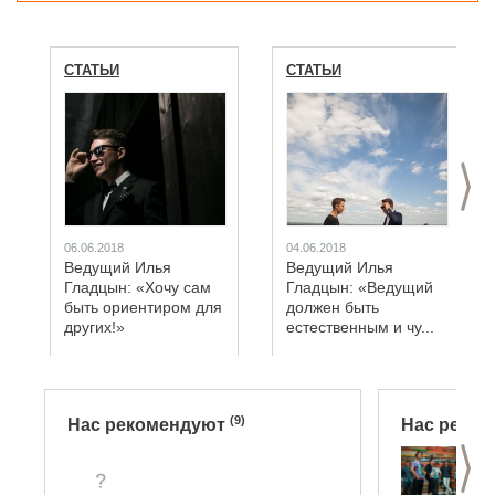
СТАТЬИ
СТАТЬИ
>
06.06.2018
04.06.2018
Ведущий Илья
Ведущий Илья
Гладцын: «Хочу сам
Гладцын: «Ведущий
быть ориентиром для
должен быть
других!»
естественным и чу...
(9)
Нас рекомендуют
Нас реко
>
C
(