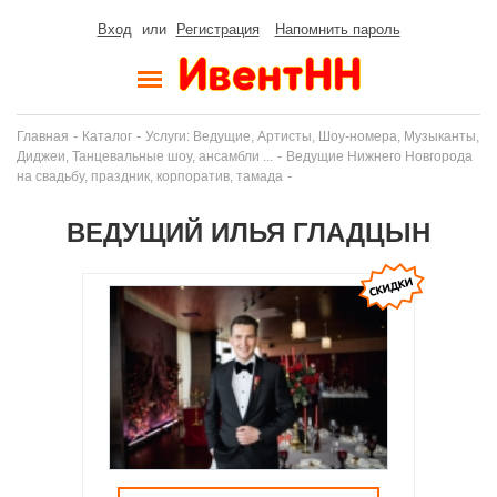
Вход
или
Регистрация
Напомнить пароль
-
-
Главная
Каталог
Услуги: Ведущие, Артисты, Шоу-номера, Музыканты,
-
Диджеи, Танцевальные шоу, ансамбли ...
Ведущие Нижнего Новгорода
-
на свадьбу, праздник, корпоратив, тамада
ВЕДУЩИЙ ИЛЬЯ ГЛАДЦЫН