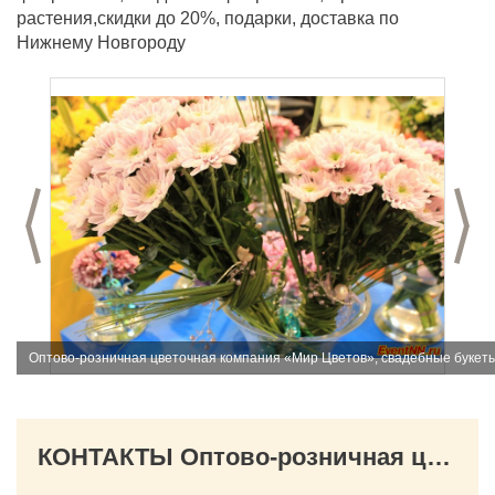
растения,скидки до 20%, подарки, доставка по
Нижнему Новгороду
Предыдущий слайд
С
Оптово-розничная цветочная компания «Мир Цветов», свадебные букеты
КОНТАКТЫ Оптово-розничная цветочная компания «Мир Цветов», свадебные букеты и композиции, оформление свадеб, праздников, юбилеев, магазин цветов