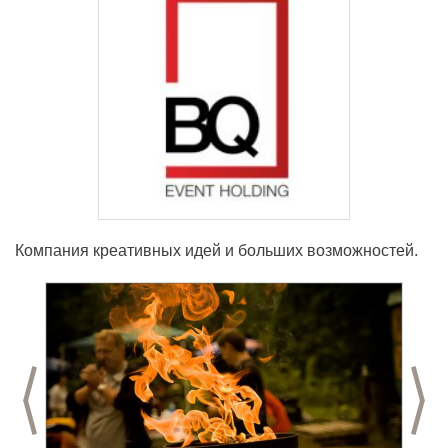
Компания креативных идей и больших возможностей.
Предыдущий слайд
С