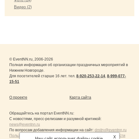
Видео (2)
© EventNN.ru, 2006-2026
Полная информация об организации праздничных мероприятий в
Нижнем Новгороде.
Для посетителей старше 16 лет. тел.
8-920-253-22-14
,
8-999-077-
15-51
О проекте
Карта сайта
Обращайтесь на портал
EventNN.ru
:
С новостями, пресс-релизами и разумной критикой:
news@eventnn.ru
По вопросам добавления информации на сайт:
dmitry@eventnn.ru
Пользовательское Соглашение и политика конфиденциальности
X
Наш сайт использует файлы cookie.