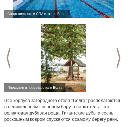
Спорткомплекс и СПА в отеле Волга
Предыдущий слайд
С
Площадки и природа отеля Волга
Все корпуса загородного отеля "Волга" располагаются
в великолепном сосновом бору, а парк отель - это
реликтовая дубовая роща. Гигантские дубы и сосны
роскошным ковром спускаются к самому берегу реки.