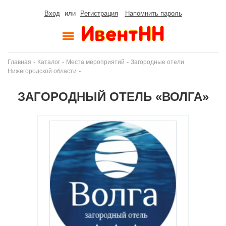
Вход
или
Регистрация
Напомнить пароль
-
-
-
Главная
Каталог
Места мероприятий
Загородные отели
-
Нижегородской области
ЗАГОРОДНЫЙ ОТЕЛЬ «ВОЛГА»