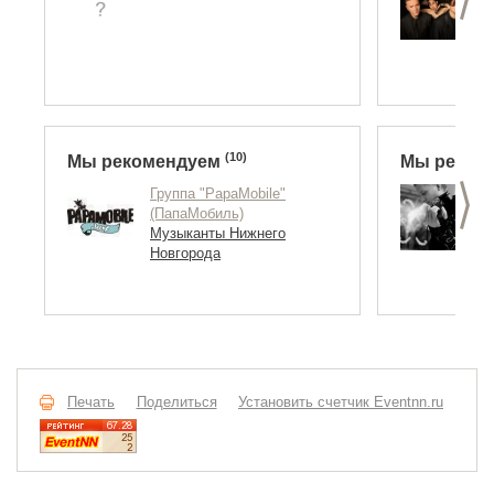
M
М
Н
(10)
Мы рекомендуем
Мы реком
>
Группа "PapaMobile"
Д
(ПапаМобиль)
D
Музыканты Нижнего
Д
Новгорода
М
Н
Печать
Поделиться
Установить счетчик Eventnn.ru