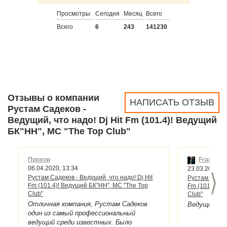
Просмотры
Сегодня
Месяц
Всего
Всего
6
243
141230
Отзывы о компании
НАПИСАТЬ ОТЗЫВ
Рустам Садеков -
Ведущий, что надо! Dj Hit Fm (101.4)! Ведущий
БК"НН", МС "The Top Club"
Прохор
Frantz_Z
06.04.2020, 13:34
23.03.2020, 0
>
Рустам Садеков - Ведущий, что надо! Dj Hit
Рустам Садеко
Fm (101.4)! Ведущий БК"НН", МС "The Top
Fm (101.4)! 
Club"
Club"
Отличная компания, Рустам Садеков
Ведущий, чт
один из самый профессиональный
ведущий среди известных. Было