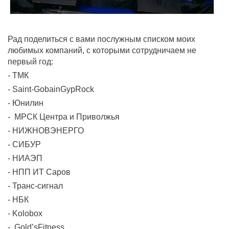
Рад поделиться с вами послужным списком моих
любимых компаний, с которыми сотрудничаем не
первый год:
- ТМК
- Saint-GobainGypRock
- Юнилин
- МРСК Центра и Приволжья
- НИЖНОВЭНЕРГО
- СИБУР
- НИАЭП
- НПП ИТ Саров
- Транс-сигнал
- НБК
- Kolobox
- Gold’sFitness