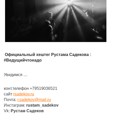
Официальный хештег Рустама Садекова :
#Ведущийчтонадо
Увидимся …
конт.телефон +79519036521
сайт
rsadekov.ru
Почта:
r.sadekov@mail.ru
Инстаграм:
rustam_sadekov
Vk:
Рустам Садеков