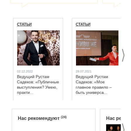
вечеринка у нас на яхте в декабре
месяце, устроили настоящий и
незабываемый праздник. Гости остались
очень довольны. Всем рекомендую,
надежная и серьезная компания.
СТАТЬИ
СТАТЬИ
>
02.12.2022
28.07.2021
Ведущий Рустам
Ведущий Рустам
Садеков: «Публичные
Садеков: «Мое
выступления? Умею,
главное правило –
практи...
быть универса...
(24)
Нас рекомендуют
Нас реко
>
К