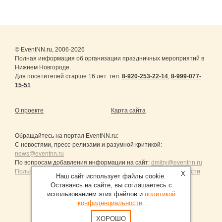
© EventNN.ru, 2006-2026
Полная информация об организации праздничных мероприятий в
Нижнем Новгороде.
Для посетителей старше 16 лет. тел.
8-920-253-22-14
,
8-999-077-
15-51
О проекте
Карта сайта
Обращайтесь на портал
EventNN.ru
:
С новостями, пресс-релизами и разумной критикой:
news@eventnn.ru
По вопросам добавления информации на сайт:
dmitry@eventnn.ru
Пользовательское Соглашение и политика конфиденциальности
X
Наш сайт использует файлы cookie.
Оставаясь на сайте, вы соглашаетесь с
использованием этих файлов и
политикой
конфиденциальности
.
Продвижение сайтов Санкт-Петербург
ХОРОШО