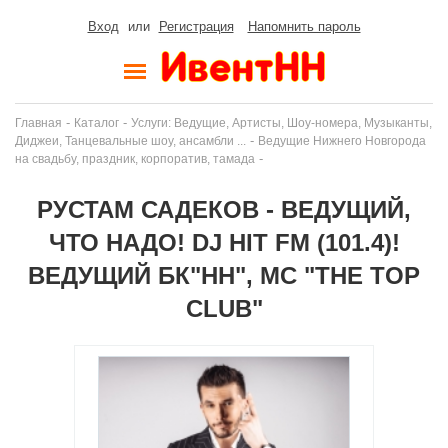
Вход
или
Регистрация
Напомнить пароль
-
-
Главная
Каталог
Услуги: Ведущие, Артисты, Шоу-номера, Музыканты,
-
Диджеи, Танцевальные шоу, ансамбли ...
Ведущие Нижнего Новгорода
-
на свадьбу, праздник, корпоратив, тамада
РУСТАМ САДЕКОВ - ВЕДУЩИЙ,
ЧТО НАДО! DJ HIT FM (101.4)!
ВЕДУЩИЙ БК"НН", МС "THE TOP
CLUB"