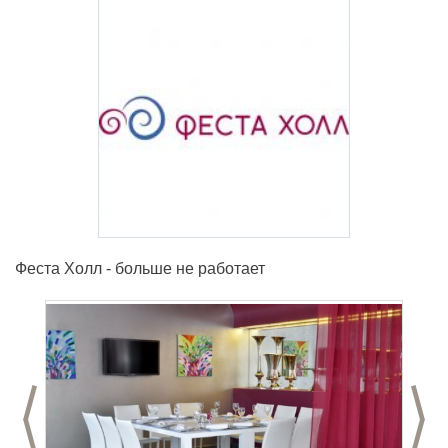
Феста Холл - больше не работает
Предыдущий слайд
С