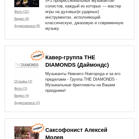
5+1 профессиональных музыкантов-
солистов, каждый из которых — мастер
игры на духовых(и ударных)
Фото (21)
инструментах, исполняющий
Видео (6)
классическую, джазовую и современную
Аудиозаписи (8)
музыку.
Кавер-группа THE
DIAMONDS (Даймондс)
Музыканты Нижнего Новгорода и за его
пределами - Группа THE DIAMONDS -
Отзывы (2)
Музыкальные бриллианты на Вашем
Фото (2)
празднике!
Видео (4)
Аудиозаписи (2)
Саксофонист Алексей
Молев