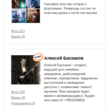
Саксофон (или бас-гитара) и
фортепиано. Репертуар состоит из
классики джаза и хитов поп-музыки
Фото (21)
Видео (4)
Алексей Баскаков
Алексей Баскаков - гитарист,
ведущий для семейных
праздников, дней рождений,
юбилеев, корпоративов, бардовских
выступлений и проведения
дискотек с элементами "живого"
звучания. Ваш праздник будет
Фото (20)
ярким и запоминающимся. Будем
Видео (4)
петь вместе! +79519108815
Аудиозаписи (3)