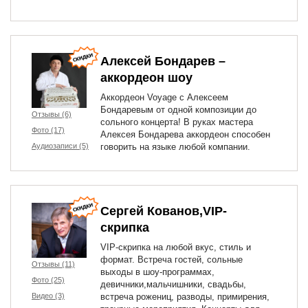
Алексей Бондарев –
аккордеон шоу
Аккордеон Voyage с Алексеем
Бондаревым от одной композиции до
Отзывы (6)
сольного концерта! В руках мастера
Фото (17)
Алексея Бондарева аккордеон способен
Аудиозаписи (5)
говорить на языке любой компании.
Сергей Кованов,VIP-
скрипка
VIP-скрипка на любой вкус, стиль и
формат. Встреча гостей, сольные
Отзывы (11)
выходы в шоу-программах,
Фото (25)
девичники,мальчишники, свадьбы,
Видео (3)
встреча рожениц, разводы, примирения,