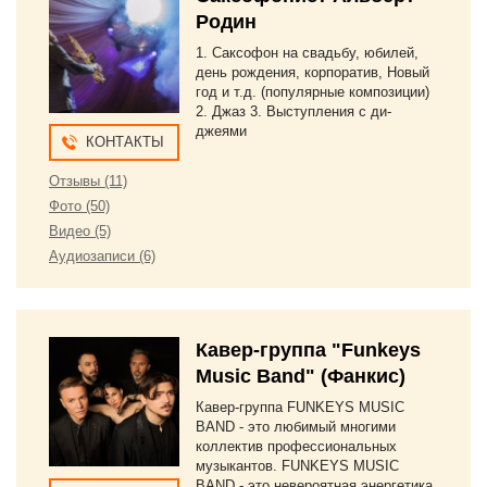
Родин
1. Саксофон на свадьбу, юбилей,
день рождения, корпоратив, Новый
год и т.д. (популярные композиции)
2. Джаз 3. Выступления с ди-
джеями
КОНТАКТЫ
Отзывы (11)
Фото (50)
Видео (5)
Аудиозаписи (6)
Кавер-группа "Funkeys
Music Band" (Фанкис)
Кавер-группа FUNKEYS MUSIC
BAND - это любимый многими
коллектив профессиональных
музыкантов. FUNKEYS MUSIC
BAND - это невероятная энергетика