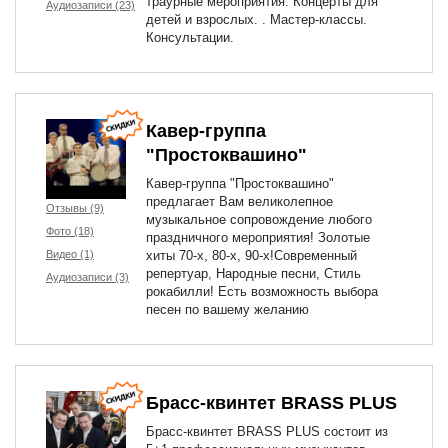
траурные мероприятия. Концерты для
Аудиозаписи (23)
детей и взрослых. . Мастер-классы.
Консультации.
Кавер-группа
"Простоквашино"
Кавер-группа "Простоквашино"
предлагает Вам великолепное
Отзывы (9)
музыкальное сопровождение любого
Фото (18)
праздничного мероприятия! Золотые
Видео (1)
хиты 70-х, 80-х, 90-х!Современный
репертуар, Народные песни, Стиль
Аудиозаписи (3)
рокабилли! Есть возможность выбора
песен по вашему желанию
Брасс-квинтет BRASS PLUS
Брасс-квинтет BRASS PLUS состоит из