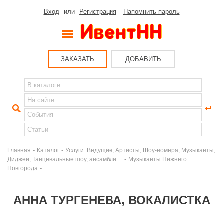
Вход
или
Регистрация
Напомнить пароль
ЗАКАЗАТЬ
ДОБАВИТЬ
-
-
Главная
Каталог
Услуги: Ведущие, Артисты, Шоу-номера, Музыканты,
-
Диджеи, Танцевальные шоу, ансамбли ...
Музыканты Нижнего
-
Новгорода
АННА ТУРГЕНЕВА, ВОКАЛИСТКА