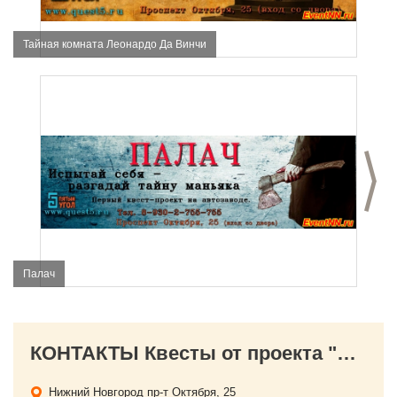
Тайная комната Леонардо Да Винчи
С
Палач
КОНТАКТЫ Квесты от проекта "Пятый угол"
Нижний Новгород
пр-т Октября, 25