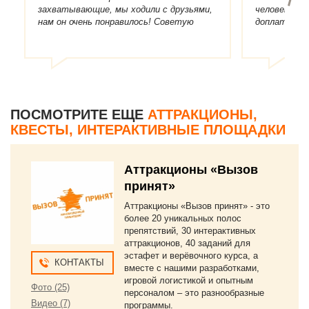
захватывающие, мы ходили с друзьями,
человек, оч
нам он очень понравилось! Советую
доплаты за 
каждому !
понравилось
атмосфера 
игру. В общ
получили куч
ПОСМОТРИТЕ ЕЩЕ
АТТРАКЦИОНЫ,
КВЕСТЫ, ИНТЕРАКТИВНЫЕ ПЛОЩАДКИ
Аттракционы «Вызов
принят»
Аттракционы «Вызов принят» - это
более 20 уникальных полос
препятствий, 30 интерактивных
аттракционов, 40 заданий для
эстафет и верёвочного курса, а
КОНТАКТЫ
вместе с нашими разработками,
игровой логистикой и опытным
Фото (25)
персоналом – это разнообразные
Видео (7)
программы.