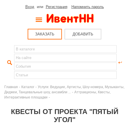
Вход
или
Регистрация
Напомнить пароль
ЗАКАЗАТЬ
ДОБАВИТЬ
-
-
Главная
Каталог
Услуги: Ведущие, Артисты, Шоу-номера, Музыканты,
-
Диджеи, Танцевальные шоу, ансамбли ...
Аттракционы, Квесты,
-
Интерактивные площадки
КВЕСТЫ ОТ ПРОЕКТА "ПЯТЫЙ
УГОЛ"