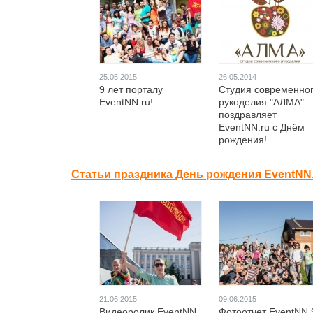
25.05.2015
26.05.2014
9 лет порталу
Студия современно
EventNN.ru!
рукоделия "АЛМА"
поздравляет
EventNN.ru с Днём
рождения!
Статьи праздника День рождения EventNN.
21.06.2015
09.06.2015
Видеоролик EventNN
Фотоотчет EventNN 