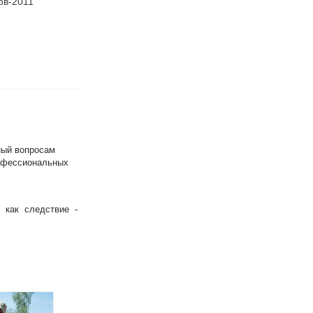
ов-2011
для малышей и тех,
младших классов
кто постарше
ный вопросам
рофессиональных
 как следствие -