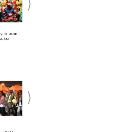
>
06.05.2011
26.04.2011
ускников
Выпускной в режиме
Выпускной в «Городе
жнем
нон-стоп
мастеров»
>
24.02.2011
28.05.2010
ВЫПУСКНОЙ БАЛ
Выпускной для