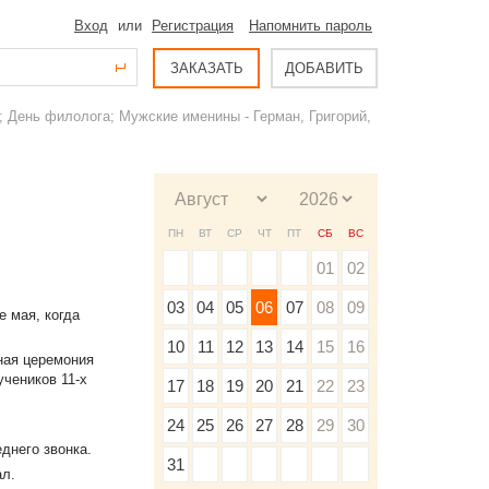
Вход
или
Регистрация
Напомнить пароль
ЗАКАЗАТЬ
ДОБАВИТЬ
; День филолога; Мужские именины - Герман, Григорий,
ПН
ВТ
СР
ЧТ
ПТ
СБ
ВС
01
02
03
04
05
06
07
08
09
е мая, когда
10
11
12
13
14
15
16
ная церемония
учеников 11-х
17
18
19
20
21
22
23
24
25
26
27
28
29
30
днего звонка.
31
ал.