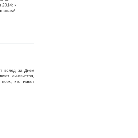
 2014: к
рождения EventNN.ru
портала EventNN.ru
ршинам!
2013
(ИвентНН) 2012
ют вслед за Днем
няет лингвистов,
 всех, кто имеет