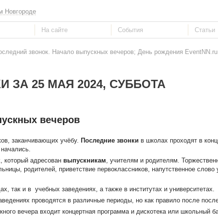
м Новгороде
оследний звонок. Начало выпускных вечеров; День рождения EventNN.ru
И ЗА 25 МАЯ 2024, СУББОТА
пускных вечеров
ов, заканчивающих учёбу.
Последние звонки
в школах проходят в конц
 начались.
к
, который адресован
выпускникам
, учителям и родителям. Торжествен
льницы, родителей, приветствие первоклассников, напутственное слово 
х, так и в учебных заведениях, а также в институтах и университетах.
аведениях проводятся в различные периоды, но как правило после после
кного вечера входит концертная программа и дискотека или школьный б