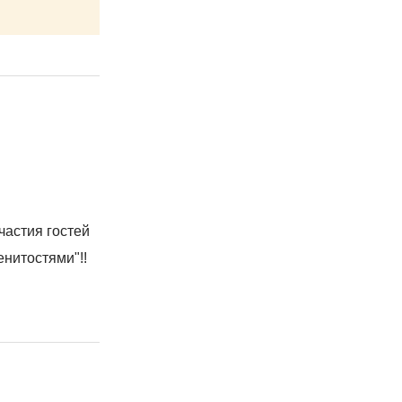
частия гостей
енитостями"!!