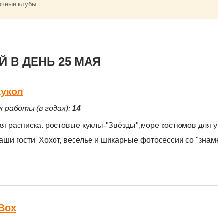
очные клубы
 В ДЕНЬ 25 МАЯ
кукол
ж работы (в годах):
14
ая расписка. ростовые куклы-"Звёзды",море костюмов для у
ши гости! Хохот, веселье и шикарные фотосессии со "знам
Box