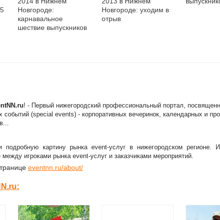
2014 в Нижнем
2013 в Нижнем
выпускник
 5
Новгороде:
Новгороде: уходим в
карнавальное
отрыв
шествие выпускников
взорвет город!
ntNN.ru
! - Первый нижегородский профессиональный портал, посвящен
х событий (special events) - корпоративных вечеринок, календарных и п
...
и подробную картину рынка event-услуг в нижегородском регионе. И
между игроками рынка event-услуг и заказчиками мероприятий.
странице
eventnn.ru/about/
N.ru: