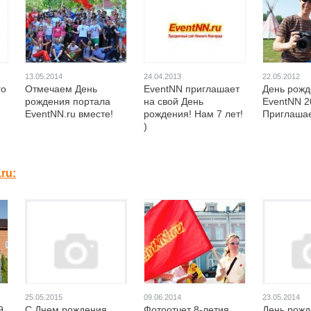
13.05.2014
24.04.2013
22.05.2012
го
Отмечаем День
EventNN приглашает
День рожд
рождения портала
на свой День
EventNN 20
EventNN.ru вместе!
рождения! Нам 7 лет!
Приглаша
)
ru:
25.05.2015
09.06.2014
23.05.2014
9
С Днем рождения,
Фотоотчет 8-летия
День рожд