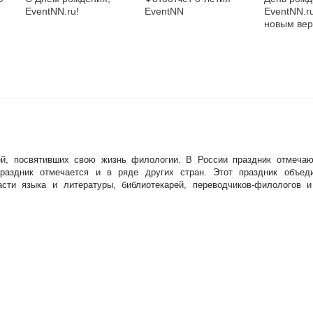
EventNN.ru!
EventNN
EventNN.ru
новым ве
, посвятивших свою жизнь филологии. В России праздник отмеча
аздник отмечается и в ряде других стран. Этот праздник объеди
асти языка и литературы, библиотекарей, переводчиков-филологов и