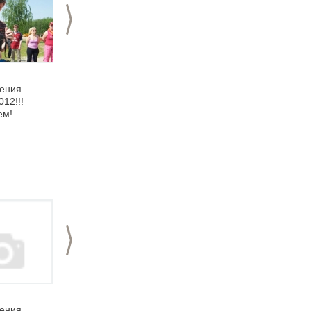
>
23.05.2011
17.05.2010
ения
ВСЕМ! ВСЕМ! ВСЕМ!
На отдых и шашлык
12!!!
Приглашаем на День
вместе с EventNN!
ем!
рождения EventNN!
Нам 5 лет!
>
05.06.2013
06.06.2012
ения
Фотоотчет Дня
День рождения