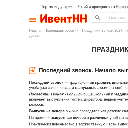
Портал индустрии событий и праздников в
Нижне
-
- Праздники 25 мая 2024: П
Главная
Календарь событий
Денис;
ПРАЗДНИК
Последний звонок. Начало вы
Последний звонок
— традиционный праздник школьник
учеба уже закончилась, а
выпускные
экзамены ещё не
Последний звонок
- большой общешкольный
праздни
включает выступления гостей, директора, первой учите
классов.
Выпускные вечера
обычно проводятся как детских сада
По времени
выпускные вечера
в различных учебных з
Практически повсеместно в торжественную часть выпус