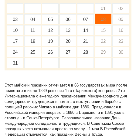
01
02
03
04
05
06
07
08
09
10
11
12
13
14
15
16
17
18
19
20
21
22
23
24
25
26
27
28
29
30
31
Этот майский праздник отмечается в 66 государствах мира после
принятого в июле 1889 решения 1-го (Парижского) конгресса 2-го
Интернационала о ежегодном праздновании Международного дня
солидарности трудящихся в память о выступлении и борьбе с
полицией рабочих Чикаго в майские дни 1886. Праздновался в
Россиийской империи впервые в 1890 в Варшаве, а в 1891 уже в
столице - в Санкт-Петербурге. Первоначальное название День
международной солидарности трудящихся. В Советском Союзе
праздник часто назывался просто по числу - 1 мая.В Российской
Федерации отмечается, как праздник Весны и Труда.