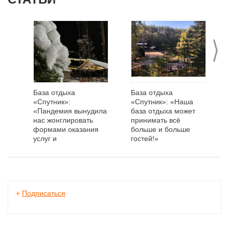
>
База отдыха
База отдыха
«Спутник»:
«Спутник»: «Наша
«Пандемия вынудила
база отдыха может
нас жонглировать
принимать всё
формами оказания
больше и больше
услуг и
гостей!»
фонтанировать
идеями»
+
Подписаться