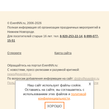
© EventNN.ru, 2006-2026
Полная информация об организации праздничных мероприятий в
Нижнем Новгороде.
Для посетителей старше 16 лет. тел.
8-920-253-22-14
,
8-999-077-
15-51
О проекте
Карта сайта
Обращайтесь на портал
EventNN.ru
:
С новостями, пресс-релизами и разумной критикой:
news@eventnn.ru
По вопросам добавления информации на сайт:
dmitry@eventnn.ru
Пользовательское Соглашение и политика конфиденциальности
X
Наш сайт использует файлы cookie.
Оставаясь на сайте, вы соглашаетесь с
использованием этих файлов и
политикой
конфиденциальности
.
Продвижение сайтов Санкт-Петербург
ХОРОШО