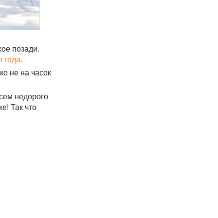
хое позади.
 года.
о не на часок
всем недорого
е! Так что