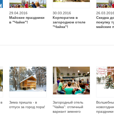
29.04.2016
30.03.2016
26.03.201
Майские праздники
Корпоратив в
Скидка до
в "Чайке"!
загородном отеле
покупку т
"Чайка"!
майские 
 в
Зима пришла - в
Загородный отель
Волшебны
отпуск за город пора!
"Чайка": отличный
новогодни
вариант зимнего
праздники