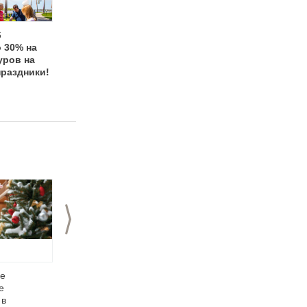
6
23.03.2016
22.03.2016
 30% на
Ваша свадьба в
Скидки на
уров на
"Чайке"!
романтическое
праздники!
свидание в "Чайке"
>
е
V Юбилейную
Пятая юбилейная
е
Региональную
премия "Сосновая
 в
премию «Сосновая
ветвь – 2015" в