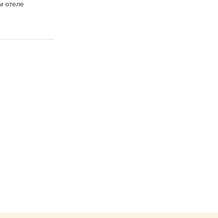
м отеле
ветвь» вручили в
"Чайке"
отеле «Чайка»